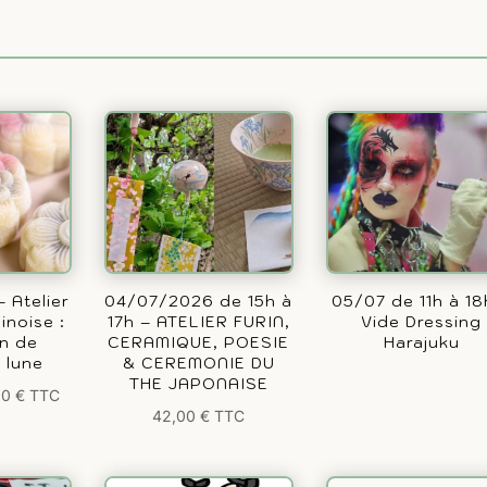
 Atelier
04/07/2026 de 15h à
05/07 de 11h à 18
inoise :
17h – ATELIER FURIN,
Vide Dressing
on de
CERAMIQUE, POESIE
Harajuku
 lune
& CEREMONIE DU
THE JAPONAISE
00
€
TTC
42,00
€
TTC