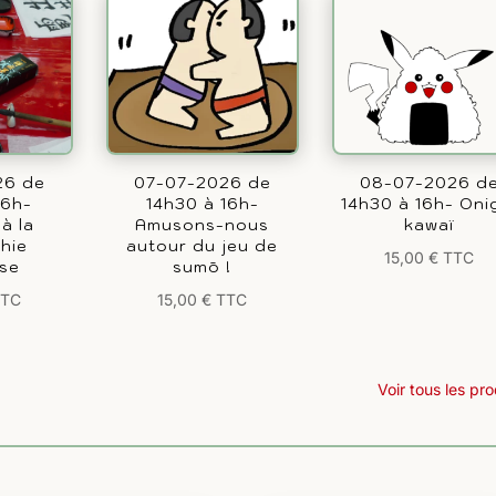
26 de
07-07-2026 de
08-07-2026 d
16h-
14h30 à 16h-
14h30 à 16h- Onig
 à la
Amusons-nous
kawaï
phie
autour du jeu de
15,00
€
TTC
ise
sumō !
TTC
15,00
€
TTC
Voir tous les pro