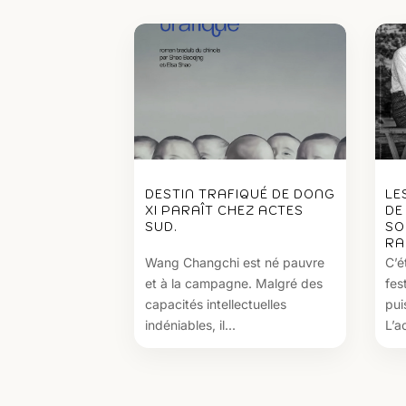
DESTIN TRAFIQUÉ DE DONG
LE
XI PARAÎT CHEZ ACTES
DE
SUD.
SO
RA
Wang Changchi est né pauvre
C’é
et à la campagne. Malgré des
fes
capacités intellectuelles
pui
indéniables, il...
L’ac