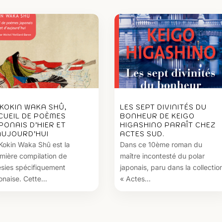
 KOKIN WAKA SHÛ,
LES SEPT DIVINITÉS DU
CUEIL DE POÈMES
BONHEUR DE KEIGO
PONAIS D’HIER ET
HIGASHINO PARAÎT CHEZ
AUJOURD’HUI
ACTES SUD.
Kokin Waka Shû est la
Dans ce 10ème roman du
mière compilation de
maître incontesté du polar
sies spécifiquement
japonais, paru dans la collectio
onaise. Cette...
« Actes...