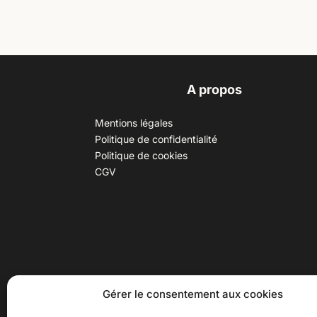
A propos
Mentions légales
Politique de confidentialité
Politique de cookies
CGV
30 B rue Dr Rebatel, 69003 Lyon
Hor
Gérer le consentement aux cookies
(adresse postale : 62 rue St
Du ma