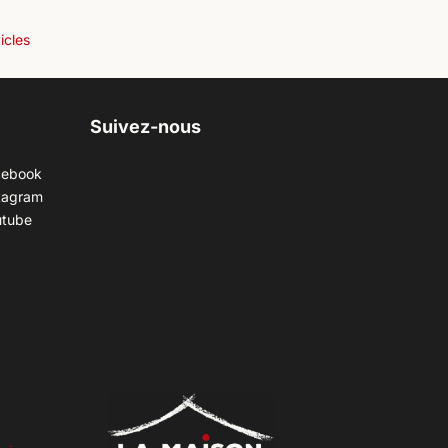
ticles
Suivez-nous
cebook
tagram
utube