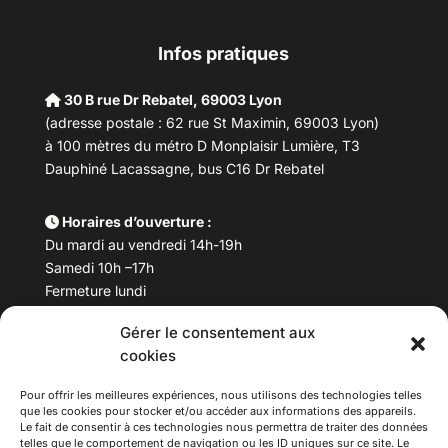
Infos pratiques
30 B rue Dr Rebatel, 69003 Lyon
(adresse postale : 62 rue St Maximin, 69003 Lyon)
à 100 mètres du métro D Monplaisir Lumière, T3
Dauphiné Lacassagne, bus C16 Dr Rebatel
Horaires d’ouverture :
Du mardi au vendredi 14h-19h
Samedi 10h –17h
Fermeture lundi
Gérer le consentement aux
Téléphone :
04 78 53 06 40
cookies
Email :
maisondesculturesasiatiques@asiexpo.com
Pour offrir les meilleures expériences, nous utilisons des technologies telles
que les cookies pour stocker et/ou accéder aux informations des appareils.
Le fait de consentir à ces technologies nous permettra de traiter des données
telles que le comportement de navigation ou les ID uniques sur ce site. Le