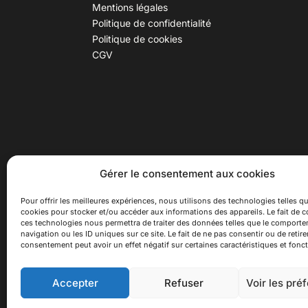
Mentions légales
Politique de confidentialité
Politique de cookies
CGV
30 B rue Dr Rebatel, 69003 Lyon
Hor
Gérer le consentement aux cookies
(adresse postale : 62 rue St
Du ma
Maximin, 69003 Lyon)
Samed
Pour offrir les meilleures expériences, nous utilisons des technologies telles qu
cookies pour stocker et/ou accéder aux informations des appareils. Le fait de c
à 100 mètres du métro D Monplaisir
Ferme
ces technologies nous permettra de traiter des données telles que le comport
Lumière, T3 Dauphiné Lacassagne,
navigation ou les ID uniques sur ce site. Le fait de ne pas consentir ou de retire
bus C16 Dr Rebatel
consentement peut avoir un effet négatif sur certaines caractéristiques et fonct
Accepter
Refuser
Voir les pré