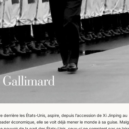
e derrière les États-Unis, aspire, depuis l’accession de Xi Jinping au
Leader économique, elle se voit déjà mener le monde à sa guise. Malg
de pouvoir de la part des États-Unis, ceux-ci ne comptent pas se lais