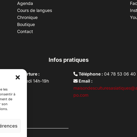
Agenda
Fa
Cours de langues
Ins
Chronique
Yo
Boutique
Contact
Infos pratiques
aires d’ouverture :
Téléphone :
04 78 53 06 40
rdi au vendredi 14h-19h
Email :
i 10h –17h
maisondesculturesasiatiques@a
e les
onsentir à
ture lundi
po.com
ement de
r son
ions.
férences