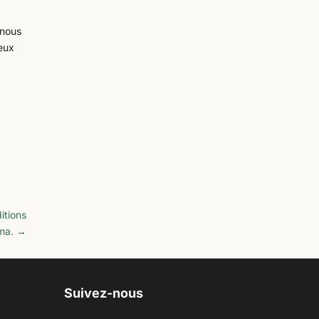
 nous
deux
itions
ma.
→
Suivez-nous