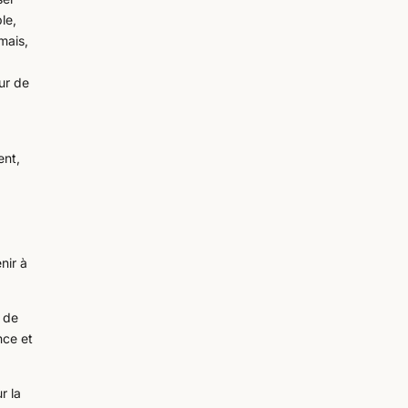
le,
mais,
ur de
ent,
nir à
r de
nce et
r la