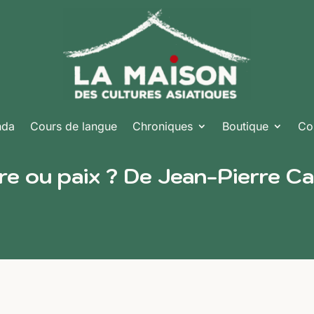
nda
Cours de langue
Chroniques
Boutique
Co
rre ou paix ? De Jean-Pierre C