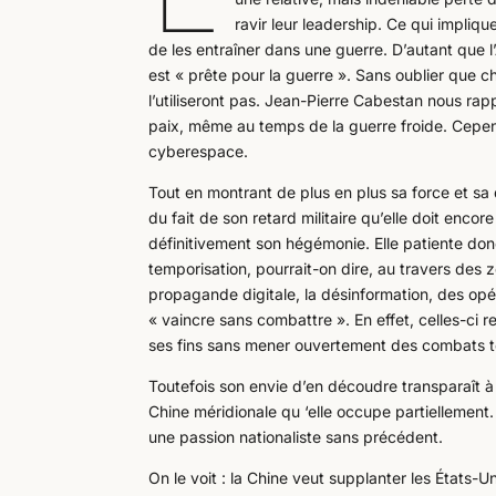
ravir leur leadership. Ce qui impliqu
de les entraîner dans une guerre. D’autant que l’
est « prête pour la guerre ». Sans oublier que ch
l’utiliseront pas. Jean-Pierre Cabestan nous ra
paix, même au temps de la guerre froide. Cepen
cyberespace.
Tout en montrant de plus en plus sa force et sa
du fait de son retard militaire qu’elle doit enco
définitivement son hégémonie. Elle patiente don
temporisation, pourrait-on dire, au travers des 
propagande digitale, la désinformation, des opér
« vaincre sans combattre ». En effet, celles-ci 
ses fins sans mener ouvertement des combats to
Toutefois son envie d’en découdre transparaît 
Chine méridionale qu ‘elle occupe partiellement
une passion nationaliste sans précédent.
On le voit : la Chine veut supplanter les États-Un