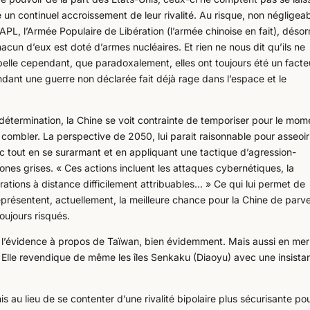
e un continuel accroissement de leur rivalité. Au risque, non négligeab
APL, l’Armée Populaire de Libération (l’armée chinoise en fait), désor
acun d’eux est doté d’armes nucléaires. Et rien ne nous dit qu’ils ne
ppelle cependant, que paradoxalement, elles ont toujours été un facte
dant une guerre non déclarée fait déjà rage dans l’espace et le
 détermination, la Chine se voit contrainte de temporiser pour le mom
re combler. La perspective de 2050, lui parait raisonnable pour asseoir
c tout en se surarmant et en appliquant une tactique d’agression-
zones grises. « Ces actions incluent les attaques cybernétiques, la
ations à distance difficilement attribuables… » Ce qui lui permet de
représentent, actuellement, la meilleure chance pour la Chine de parve
ujours risqués.
à l’évidence à propos de Taïwan, bien évidemment. Mais aussi en me
. Elle revendique de même les îles Senkaku (Diaoyu) avec une insista
is au lieu de se contenter d’une rivalité bipolaire plus sécurisante pou