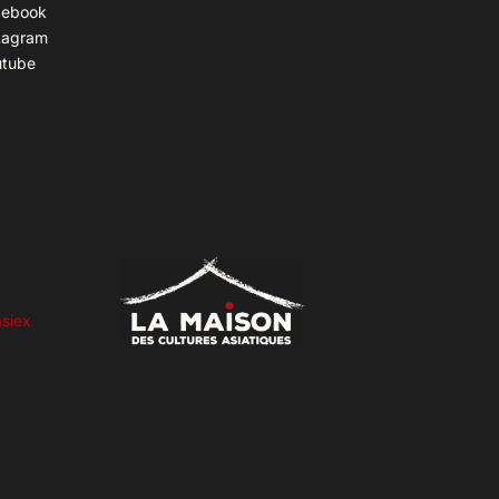
cebook
tagram
utube
siex