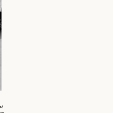
ré
ser