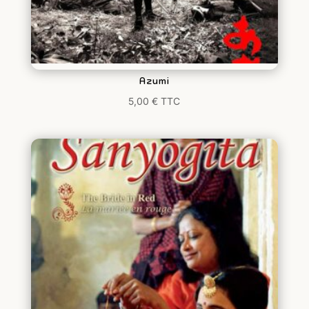
Azumi
5,00
€
TTC