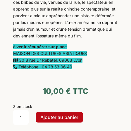
ces bribes de vie, venues de la rue, le spectateur en
apprend plus sur la réalité chinoise contemporaine, et
parvient à mieux appréhender une histoire déformée
par les médias européens. L’œil-caméra ne se départit
jamais d’un humour et d’une tension dramatique qui
deviennent l’ossature même du film.
à venir récupérer sur place
MAISON DES CULTURES ASIATIQUES
30 B rue Dr Rebatel, 69003 Lyon
Téléphone : 04 78 53 06 40
10,00
€
TTC
3 en stock
quantité
Ajouter au panier
de
Outside