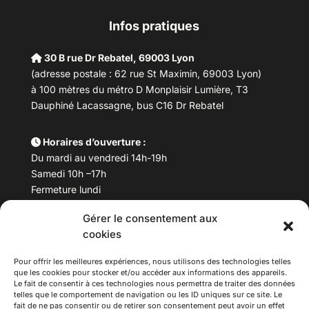
Infos pratiques
30 B rue Dr Rebatel, 69003 Lyon
(adresse postale : 62 rue St Maximin, 69003 Lyon)
à 100 mètres du métro D Monplaisir Lumière, T3
Dauphiné Lacassagne, bus C16 Dr Rebatel
Horaires d’ouverture :
Du mardi au vendredi 14h-19h
Samedi 10h –17h
Fermeture lundi
Gérer le consentement aux
Téléphone :
04 78 53 06 40
cookies
Email :
maisondesculturesasiatiques@asiexpo.com
Pour offrir les meilleures expériences, nous utilisons des technologies telles
que les cookies pour stocker et/ou accéder aux informations des appareils.
Le fait de consentir à ces technologies nous permettra de traiter des données
telles que le comportement de navigation ou les ID uniques sur ce site. Le
fait de ne pas consentir ou de retirer son consentement peut avoir un effet