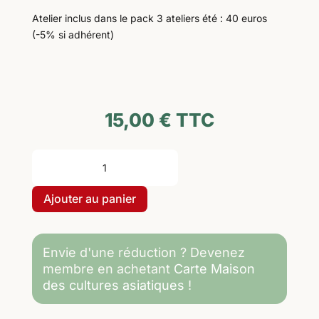
Atelier inclus dans le pack 3 ateliers été : 40 euros
(-5% si adhérent)
15,00
€
TTC
quantité
de
08-
Ajouter au panier
07-
2026
de
Envie d'une réduction ? Devenez
14h30
membre en achetant
Carte Maison
à
des cultures asiatiques
!
16h-
Onigiri