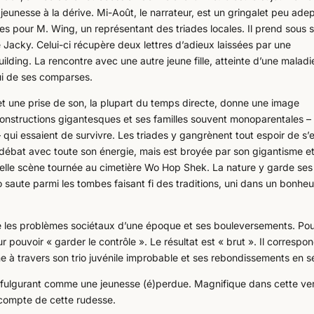
jeunesse à la dérive. Mi-Août, le narrateur, est un gringalet peu ade
ttes pour M. Wing, un représentant des triades locales. Il prend sous 
 Jacky. Celui-ci récupère deux lettres d’adieux laissées par une
uilding. La rencontre avec une autre jeune fille, atteinte d’une maladi
lui de ses comparses.
et une prise de son, la plupart du temps directe, donne une image
s constructions gigantesques et ses familles souvent monoparentales – 
 qui essaient de survivre. Les triades y gangrènent tout espoir de s’
’y débat avec toute son énergie, mais est broyée par son gigantisme e
elle scène tournée au cimetière Wo Hop Shek. La nature y garde ses
o saute parmi les tombes faisant fi des traditions, uni dans un bonheu
ne les problèmes sociétaux d’une époque et ses bouleversements. Po
r pouvoir « garder le contrôle ». Le résultat est « brut ». Il correspo
ne à travers son trio juvénile improbable et ses rebondissements en sé
dre, fulgurant comme une jeunesse (é)perdue. Magnifique dans cette ve
 compte de cette rudesse.