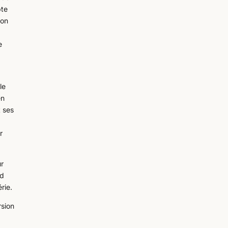
pte
son
e
le
en
t ses
r
ur
nd
rie.
rsion