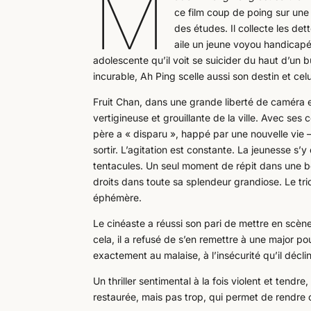
M
ce film coup de poing sur une 
des études. Il collecte les de
aile un jeune voyou handicapé
adolescente qu’il voit se suicider du haut d’un b
incurable, Ah Ping scelle aussi son destin et ce
Fruit Chan, dans une grande liberté de caméra 
vertigineuse et grouillante de la ville. Avec se
père a « disparu », happé par une nouvelle vie –
sortir. L’agitation est constante. La jeunesse s
tentacules. Un seul moment de répit dans une b
droits dans toute sa splendeur grandiose. Le tri
éphémère.
Le cinéaste a réussi son pari de mettre en scè
cela, il a refusé de s’en remettre à une major pou
exactement au malaise, à l’insécurité qu’il décli
Un thriller sentimental à la fois violent et ten
restaurée, mais pas trop, qui permet de rendre