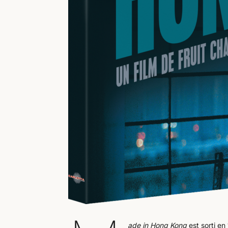
ade in Hong Kong
est sorti en