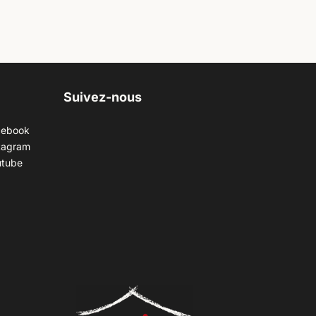
Suivez-nous
cebook
tagram
utube