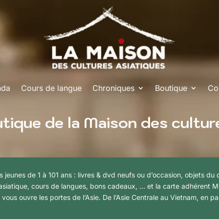
nda
Cours de langue
Chroniques
Boutique
Co
tique de la Maison des cultur
les jeunes de 1 à 101 ans : livres & dvd neufs ou d’occasion, objets du
ne asiatique, cours de langues, bons cadeaux, … et la carte adhérent
 vous ouvre les portes de l’Asie. De l’Asie Centrale au Vietnam, en pa