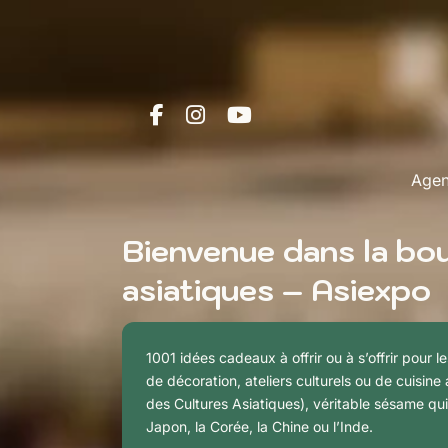
Age
Bienvenue dans la bou
asiatiques – Asiexpo
1001 idées cadeaux à offrir ou à s’offrir pour 
de décoration, ateliers culturels ou de cuisi
des Cultures Asiatiques), véritable sésame qui
Japon, la Corée, la Chine ou l’Inde.