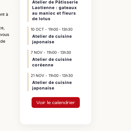
Atelier de Pâtisserie
Laotienne : gateaux
au manioc et fleurs
nt à
de lotus
ce,
10
OCT
11h00
13h30
-
 vous
Atelier de cuisine
 de
japonaise
7
NOV
11h00
13h30
-
Atelier de cuisine
coréenne
21
NOV
11h00
13h30
-
Atelier de cuisine
japonaise
Voir le calendrier