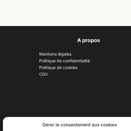
A propos
Mentions légales
Politique de confidentialité
Politique de cookies
CGV
30 B rue Dr Rebatel, 69003 Lyon
Hor
Gérer le consentement aux cookies
(adresse postale : 62 rue St
Du ma