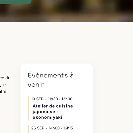
Évènements à
rce du
venir
 le
ntre
19
SEP
11h30
13h30
-
Atelier de cuisine
japonaise :
okonomiyaki
26
SEP
14h00
16h15
-