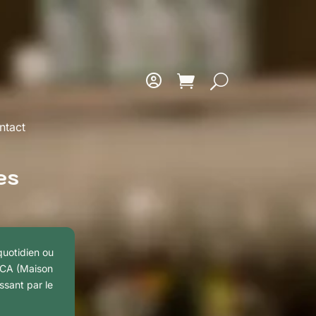
ntact
es
 quotidien ou
 MCA (Maison
ssant par le