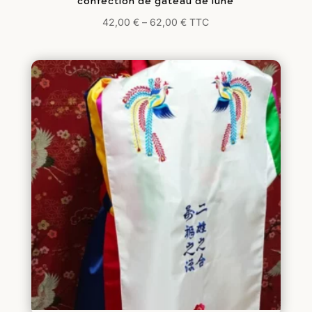
confection de gâteau de lune
42,00
€
–
62,00
€
TTC