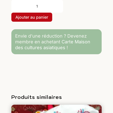
quantité
de
21/11/26
Ajouter au panier
de
11h
à
Envie d'une réduction ? Devenez
13h30
membre en achetant
Carte Maison
:
des cultures asiatiques
!
Atelier
de
cuisine
japonaise
Produits similaires