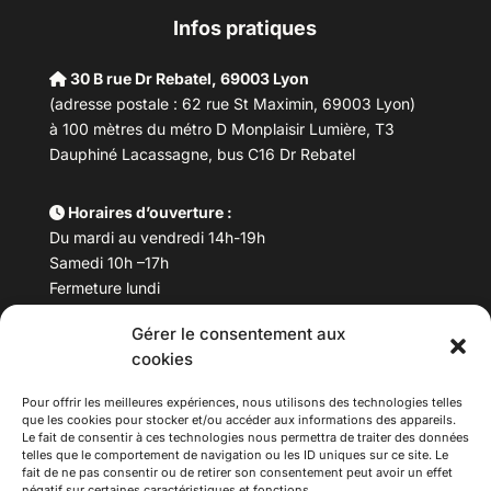
Infos pratiques
30 B rue Dr Rebatel, 69003 Lyon
(adresse postale : 62 rue St Maximin, 69003 Lyon)
à 100 mètres du métro D Monplaisir Lumière, T3
Dauphiné Lacassagne, bus C16 Dr Rebatel
Horaires d’ouverture :
Du mardi au vendredi 14h-19h
Samedi 10h –17h
Fermeture lundi
Gérer le consentement aux
Téléphone :
04 78 53 06 40
cookies
Email :
maisondesculturesasiatiques@asiexpo.com
Pour offrir les meilleures expériences, nous utilisons des technologies telles
que les cookies pour stocker et/ou accéder aux informations des appareils.
Le fait de consentir à ces technologies nous permettra de traiter des données
telles que le comportement de navigation ou les ID uniques sur ce site. Le
fait de ne pas consentir ou de retirer son consentement peut avoir un effet
négatif sur certaines caractéristiques et fonctions.