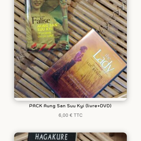
PACK Aung San Suu Kyi (livre+DVD)
6,00
€
TTC