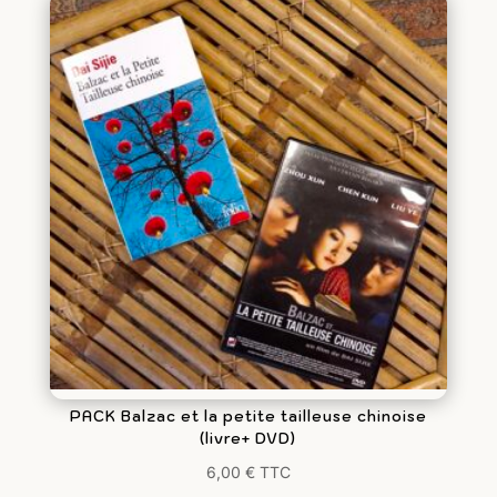
PACK Balzac et la petite tailleuse chinoise
(livre+ DVD)
6,00
€
TTC