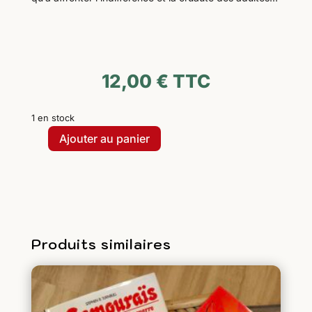
12,00
€
TTC
1 en stock
Ajouter au panier
quantité
de
PACK
Le
Tombeau
des
Produits similaires
Lucioles
(livre+DVD)