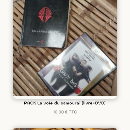
PACK La voie du samouraï (livre+DVD)
10,00
€
TTC