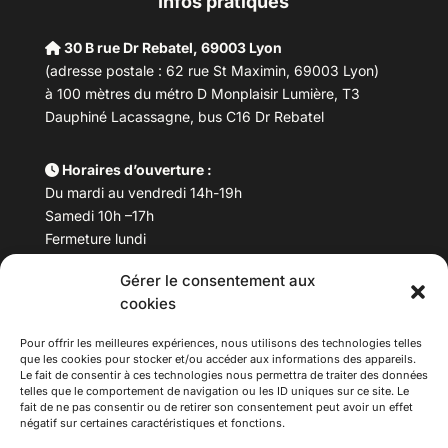
Infos pratiques
30 B rue Dr Rebatel, 69003 Lyon
(adresse postale : 62 rue St Maximin, 69003 Lyon)
à 100 mètres du métro D Monplaisir Lumière, T3
Dauphiné Lacassagne, bus C16 Dr Rebatel
Horaires d’ouverture :
Du mardi au vendredi 14h-19h
Samedi 10h –17h
Fermeture lundi
Gérer le consentement aux
Téléphone :
04 78 53 06 40
cookies
Email :
maisondesculturesasiatiques@asiexpo.com
Pour offrir les meilleures expériences, nous utilisons des technologies telles
que les cookies pour stocker et/ou accéder aux informations des appareils.
Le fait de consentir à ces technologies nous permettra de traiter des données
telles que le comportement de navigation ou les ID uniques sur ce site. Le
fait de ne pas consentir ou de retirer son consentement peut avoir un effet
négatif sur certaines caractéristiques et fonctions.