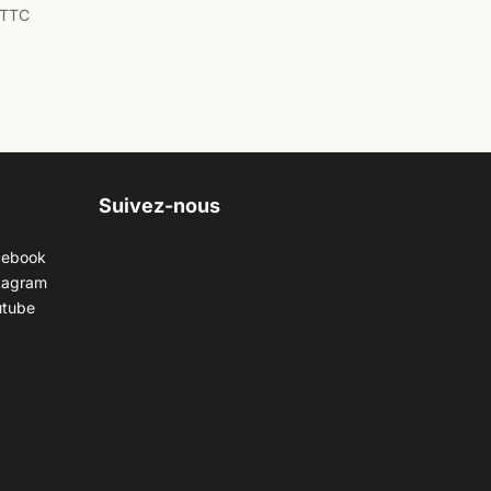
TTC
Suivez-nous
cebook
tagram
utube