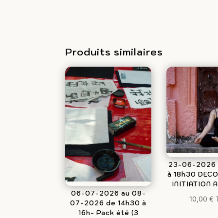
découverte
du
furoshiki
Produits similaires
23-06-2026 
à 18h30 DEC
INITIATION 
06-07-2026 au 08-
10,00
€
07-2026 de 14h30 à
16h- Pack été (3