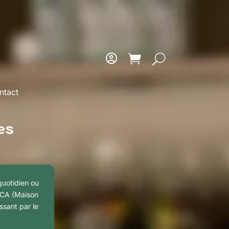
ntact
es
 quotidien ou
 MCA (Maison
ssant par le