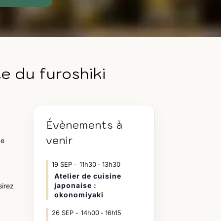
e du furoshiki
Évènements à
venir
de
19
SEP
11h30
13h30
-
Atelier de cuisine
japonaise :
sirez
okonomiyaki
26
SEP
14h00
16h15
-