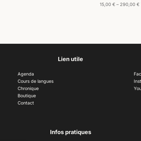
15,00
€
–
290,00
€
Lien utile
Agenda
Fa
Cours de langues
Ins
Chronique
Yo
Boutique
Contact
Infos pratiques