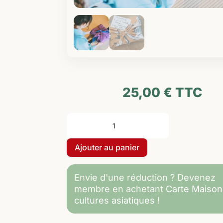
25,00
€
TTC
quantité
de
26-
Ajouter au panier
09-
2026
de
Envie d'une réduction ? Devenez
10h30
membre en achetant
Carte Maison
à
cultures asiatiques
!
12h-
Initiation