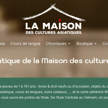
nda
Cours de langue
Chroniques
Boutique
Co
tique de la Maison des cultur
les jeunes de 1 à 101 ans : livres & dvd neufs ou d’occasion, objets du
ne asiatique, cours de langues, bons cadeaux, … et la carte adhérent
 vous ouvre les portes de l’Asie. De l’Asie Centrale au Vietnam, en pa