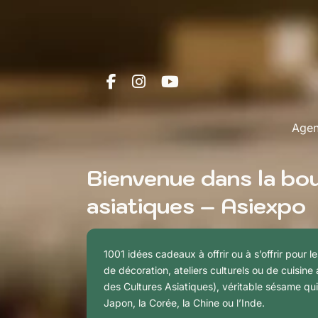
Age
Bienvenue dans la bou
asiatiques – Asiexpo
1001 idées cadeaux à offrir ou à s’offrir pour 
de décoration, ateliers culturels ou de cuisi
des Cultures Asiatiques), véritable sésame qui
Japon, la Corée, la Chine ou l’Inde.