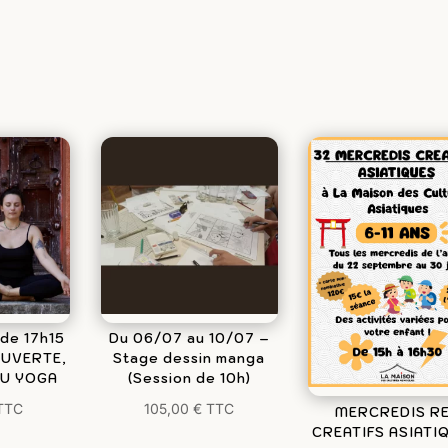
de 17h15
Du 06/07 au 10/07 –
OUVERTE,
Stage dessin manga
AU YOGA
(Session de 10h)
TTC
105,00
€
TTC
MERCREDIS R
CREATIFS ASIATI