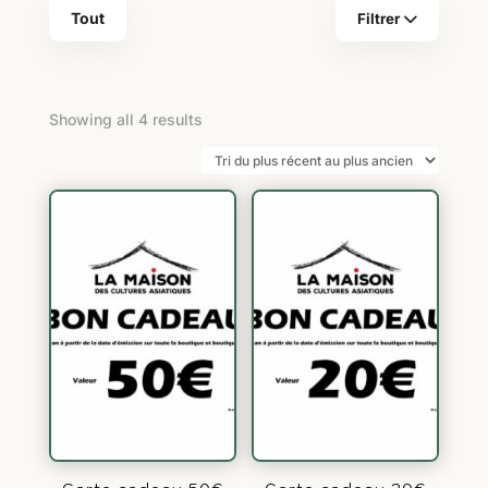
Tout
Filtrer
Sorted
Showing all 4 results
by
latest