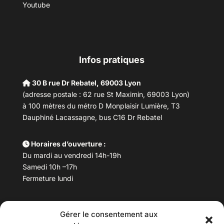
Youtube
Infos pratiques
30 B rue Dr Rebatel, 69003 Lyon
(adresse postale : 62 rue St Maximin, 69003 Lyon)
à 100 mètres du métro D Monplaisir Lumière, T3
Dauphiné Lacassagne, bus C16 Dr Rebatel
Horaires d’ouverture :
Du mardi au vendredi 14h-19h
Samedi 10h –17h
Fermeture lundi
Téléphone :
04 78 53 06 40
Gérer le consentement aux
Email :
maisondesculturesasiatiques@asiexpo.com