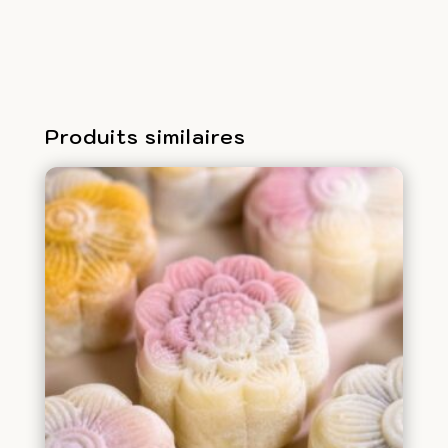
bao
végétarien
Produits similaires