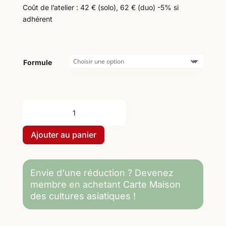
Coût de l’atelier : 42 € (solo), 62 € (duo) -5% si
adhérent
Formule
quantité
de
14/11/2026
Ajouter au panier
-
11h
à
Envie d'une réduction ? Devenez
13h30
membre en achetant
Carte Maison
-
des cultures asiatiques
!
Cuisine
chinoise
: