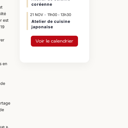
coréenne
et
lité
21
NOV
11h00
13h30
-
er est
Atelier de cuisine
 19
japonaise
ver
Voir le calendrier
s en
e de
artage
 de
ue ».