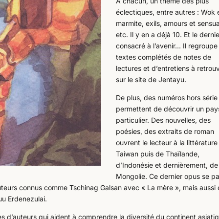
A chacun, un thème des plus
éclectiques, entre autres : Wok 
marmite, exils, amours et sensua
etc. Il y en a déjà 10. Et le derni
consacré à l’avenir… Il regroupe
textes complétés de notes de
lectures et d’entretiens à retrou
sur le site de Jentayu.
De plus, des numéros hors série
permettent de découvrir un pay
particulier. Des nouvelles, des
poésies, des extraits de roman
ouvrent le lecteur à la littératur
Taiwan puis de Thaïlande,
d’Indonésie et dernièrement, de
Mongolie. Ce dernier opus se p
auteurs connus comme Tschinag Galsan avec « La mère », mais aussi
u Erdenezulai.
s d’auteurs qui aident à comprendre la diversité du continent asiatiq