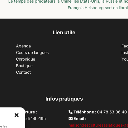
Le temps des prédateurs la Chine, les Etats-Unis, la Russie et n
François Heisbourg sort en librai
Lien utile
Agenda
Fa
Cours de langues
Ins
Chronique
Yo
Boutique
Contact
Infos pratiques
aires d’ouverture :
Téléphone :
04 78 53 06 40
rdi au vendredi 14h-19h
Email :
i 10h –17h
maisondesculturesasiatiques@a
e les