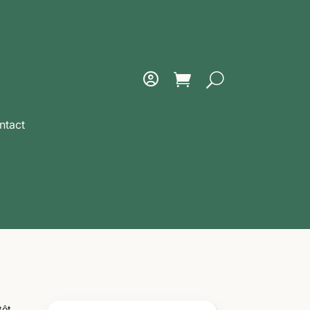
ntact
tôt