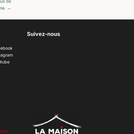
ous de
rie.
→
Suivez-nous
cebook
tagram
utube
siex