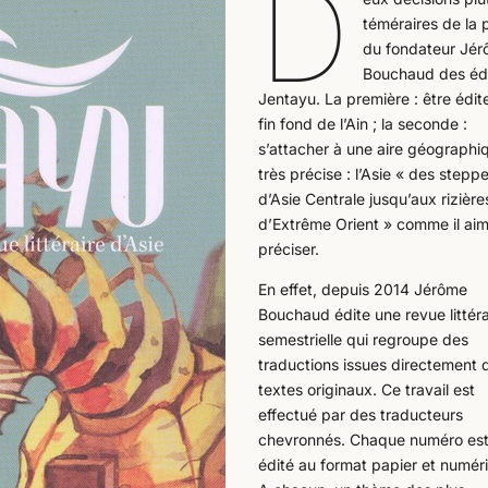
D
téméraires de la 
du fondateur Jé
Bouchaud des édi
Jentayu. La première : être édit
fin fond de l’Ain ; la seconde :
s’attacher à une aire géographi
très précise : l’Asie « des stepp
d’Asie Centrale jusqu’aux rizière
d’Extrême Orient » comme il aim
préciser.
En effet, depuis 2014 Jérôme
Bouchaud édite une revue littéra
semestrielle qui regroupe des
traductions issues directement 
textes originaux. Ce travail est
effectué par des traducteurs
chevronnés. Chaque numéro es
édité au format papier et numér