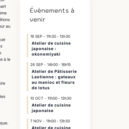
part
Évènements à
rôme
venir
tions
eur au
19
SEP
11h30
13h30
-
que
Atelier de cuisine
es
japonaise :
s
okonomiyaki
e à le
26
SEP
14h00
16h15
-
Atelier de Pâtisserie
Laotienne : gateaux
au manioc et fleurs
ire
de lotus
des
10
OCT
11h00
13h30
-
Atelier de cuisine
japonaise
t
7
NOV
11h00
13h30
-
ique.
Atelier de cuisine