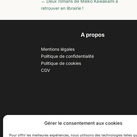
←
Deux romans de Mieko Kawakami à
retrouver en librairie !
A propos
Mentions légales
Politique de confidentialité
Politique de cookies
CGV
30 B rue Dr Rebatel, 69003 Lyon
Hor
Gérer le consentement aux cookies
(adresse postale : 62 rue St
Du ma
Maximin, 69003 Lyon)
Samed
Pour offrir les meilleures expériences, nous utilisons des technologies telles qu