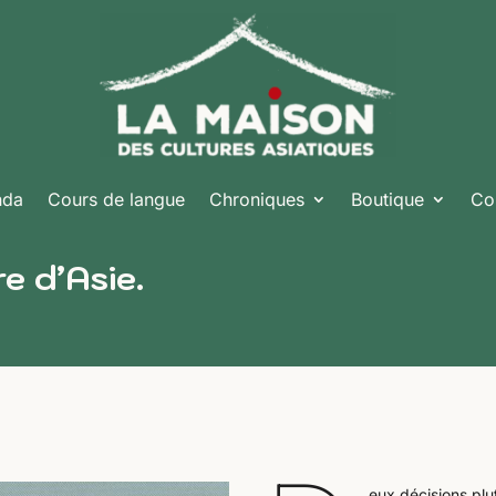
nda
Cours de langue
Chroniques
Boutique
Co
re d’Asie.
eux décisions plu