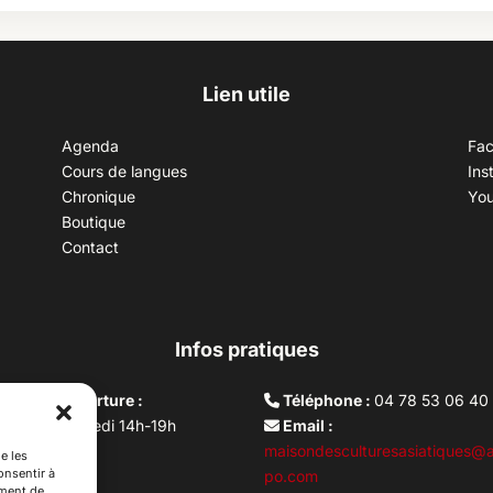
Lien utile
Agenda
Fa
Cours de langues
Ins
Chronique
Yo
Boutique
Contact
Infos pratiques
aires d’ouverture :
Téléphone :
04 78 53 06 40
rdi au vendredi 14h-19h
Email :
i 10h –17h
maisondesculturesasiatiques@a
e les
onsentir à
ture lundi
po.com
ement de