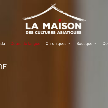
nda
Cours de langue
Chroniques
Boutique
Co
NE