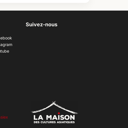
Suivez-nous
cebook
tagram
utube
siex