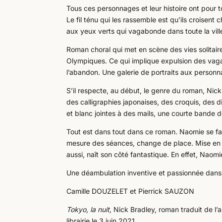
Tous ces personnages et leur histoire ont pour t
Le fil ténu qui les rassemble est qu’ils croisent
aux yeux verts qui vagabonde dans toute la vill
Roman choral qui met en scène des vies solitair
Olympiques. Ce qui implique expulsion des vagab
l’abandon. Une galerie de portraits aux personn
S’il respecte, au début, le genre du roman, Nick 
des calligraphies japonaises, des croquis, des d
et blanc jointes à des mails, une courte bande 
Tout est dans tout dans ce roman. Naomie se fait
mesure des séances, change de place. Mise en 
aussi, naît son côté fantastique. En effet, Naom
Une déambulation inventive et passionnée dans
Camille DOUZELET et Pierrick SAUZON
Tokyo, la nuit,
Nick Bradley, roman traduit de l’
librairie le 3 juin 2021.