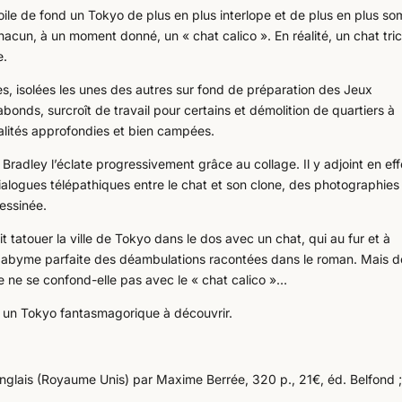
oile de fond un Tokyo de plus en plus interlope et de plus en plus so
 chacun, à un moment donné, un « chat calico ». En réalité, un chat tri
e.
es, isolées les unes des autres sur fond de préparation des Jeux
onds, surcroît de travail pour certains et démolition de quartiers à
alités approfondies et bien campées.
Bradley l’éclate progressivement grâce au collage. Il y adjoint en eff
ialogues télépathiques entre le chat et son clone, des photographies 
dessinée.
 tatouer la ville de Tokyo dans le dos avec un chat, qui au fur et à
abyme parfaite des déambulations racontées dans le roman. Mais d
ie ne se confond-elle pas avec le « chat calico »…
 un Tokyo fantasmagorique à découvrir.
anglais (Royaume Unis) par Maxime Berrée, 320 p., 21€, éd. Belfond 