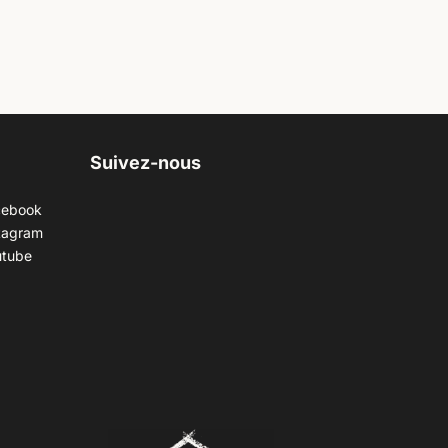
Suivez-nous
cebook
tagram
utube