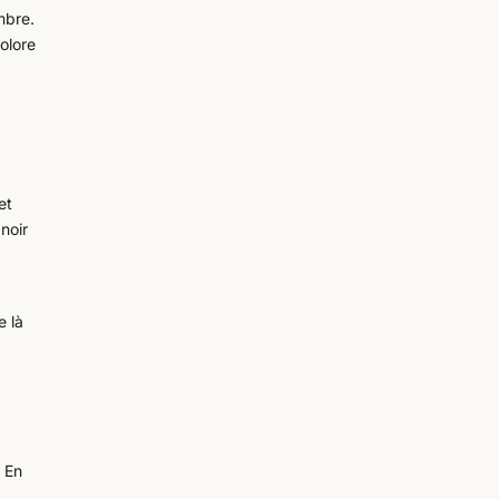
mbre.
colore
et
noir
e là
; En