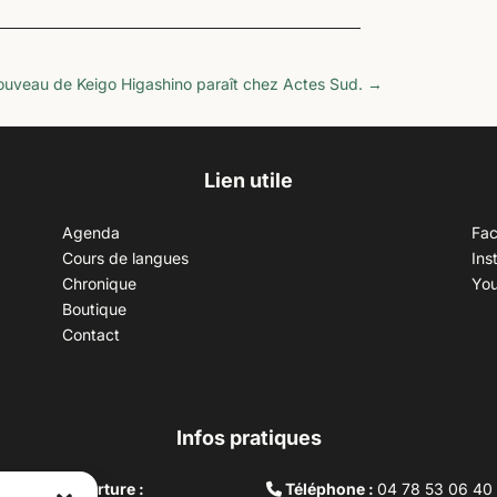
ouveau de Keigo Higashino paraît chez Actes Sud.
→
Lien utile
Agenda
Fa
Cours de langues
Ins
Chronique
Yo
Boutique
Contact
Infos pratiques
aires d’ouverture :
Téléphone :
04 78 53 06 40