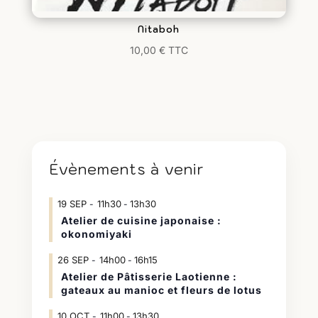
Nitaboh
10,00
€
TTC
Évènements à venir
19
SEP
11h30
13h30
-
Atelier de cuisine japonaise :
okonomiyaki
26
SEP
14h00
16h15
-
Atelier de Pâtisserie Laotienne :
gateaux au manioc et fleurs de lotus
10
OCT
11h00
13h30
-