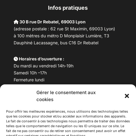
Infos pratiques
30 B rue Dr Rebatel, 69003 Lyon
(adresse postale : 62 rue St Maximin, 69003 Lyon)
à 100 mètres du métro D Monplaisir Lumière, T3
Dauphiné Lacassagne, bus C16 Dr Rebatel
Horaires d’ouverture :
Du mardi au vendredi 14h-19h
Samedi 10h –17h
Fermeture lundi
Gérer le consentement aux
Téléphone :
04 78 53 06 40
cookies
Email :
maisondesculturesasiatiques@asiexpo.com
Pour offrir les meilleures expériences, nous utilisons des technologies telles
que les cookies pour stocker et/ou accéder aux informations des appareils.
Le fait de consentir à ces technologies nous permettra de traiter des données
telles que le comportement de navigation ou les ID uniques sur ce site. Le
fait de ne pas consentir ou de retirer son consentement peut avoir un effet
négatif sur certaines caractéristiques et fonctions.