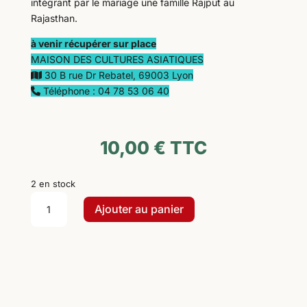
intégrant par le mariage une famille Rajput au
Rajasthan.
à venir récupérer sur place
MAISON DES CULTURES ASIATIQUES
30 B rue Dr Rebatel, 69003 Lyon
Téléphone : 04 78 53 06 40
10,00
€
TTC
2 en stock
quantité
Ajouter au panier
de
Sanyogita
:
La
mariée
en