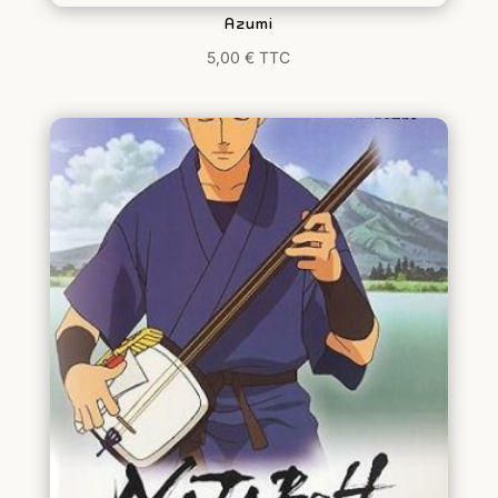
Azumi
5,00
€
TTC