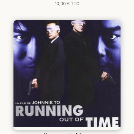
10,00
€
TTC