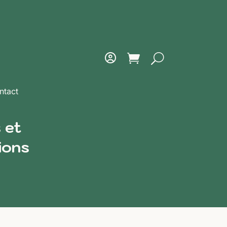
ntact
 et
ions