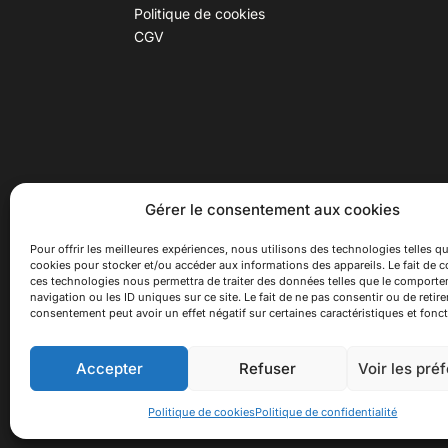
Politique de cookies
CGV
30 B rue Dr Rebatel, 69003 Lyon
Hor
Gérer le consentement aux cookies
(adresse postale : 62 rue St
Du ma
Maximin, 69003 Lyon)
Samed
Pour offrir les meilleures expériences, nous utilisons des technologies telles qu
cookies pour stocker et/ou accéder aux informations des appareils. Le fait de c
à 100 mètres du métro D Monplaisir
Ferme
ces technologies nous permettra de traiter des données telles que le comport
Lumière, T3 Dauphiné Lacassagne,
navigation ou les ID uniques sur ce site. Le fait de ne pas consentir ou de retire
bus C16 Dr Rebatel
consentement peut avoir un effet négatif sur certaines caractéristiques et fonct
Accepter
Refuser
Voir les pré
© 2026 Asiexpo — Maison des Cultures Asiatiqu
Politique de cookies
Politique de confidentialité