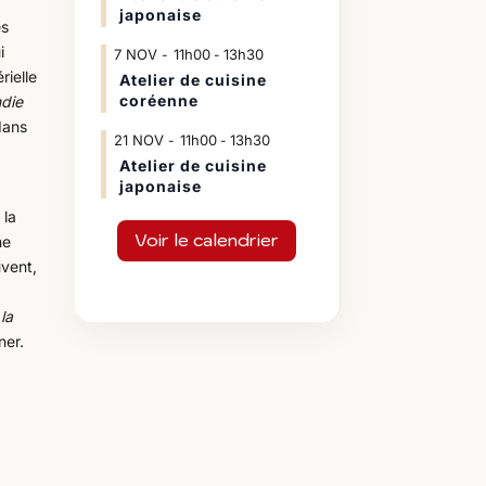
japonaise
es
i
7
NOV
11h00
13h30
-
rielle
Atelier de cuisine
coréenne
die
dans
21
NOV
11h00
13h30
-
Atelier de cuisine
japonaise
 la
Voir le calendrier
ne
uvent,
la
ner.
…