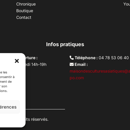
Chronique
Yo
Boutique
Contact
Infos pratiques
aires d’ouverture :
Téléphone :
04 78 53 06 40
rdi au vendredi 14h-19h
Email :
i 10h –17h
maisondesculturesasiatiques@a
e les
onsentir à
ture lundi
po.com
ement de
r son
ions.
férences
es. Tous droits réservés.