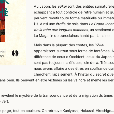
Au Japon, les
yôkai
sont des entités surnaturell
échappant à tout contrôle de l’être humain et qu
peuvent revêtir toute forme matérielle ou immaté
(1). Ainsi une étoffe de soie dans
Le Grand Incen
de la robe aux longues manches
, un sentiment 
Le Magasin de porcelaines hanté par la haine…
Mais dans la plupart des contes, les
Yôkai
apparaissent surtout sous forme de fantômes. À
différence de ceux d’Occident, ceux du Japon 
sont pas toujours maléfiques, loin de là. Très so
nous avons affaire à des êtres en souffrance qui
cherchent l’apaisement. À l’instar du
secret que 
ans peur. Ils peuvent en être victimes ou les vaincre et même les ber
t révèlent le mystère de la transcendance et de la migration ds âmes
e vert
.
ne page, tout en couleurs. On retrouve Kuniyoshi, Hokusaï, Hiroshige