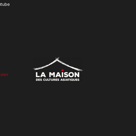
utube
siex