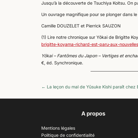
Jusqu’à la découverte de Tsuchiya Koitsu. On parc
Un ouvrage magnifique pour se plonger dans le 
Camille DOUZELET et Pierrick SAUZON
(1) Lire notre chronique sur Yôkai de Brigitte K
brigitte-koyama-richard-est-paru-aux-nouvelles
Yôkai – Fantômes du Japon –
Vertiges et ench
€, éd. Synchronique.
←
La leçon du mal de Yûsuke Kishi paraît chez 
A propos
Mentions légales
Politique de confidentialité