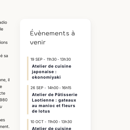
adio
le
Évènements à
venir
ions
vé sa
19
SEP
11h30
13h30
-
Atelier de cuisine
japonaise :
okonomiyaki
ne, il
de
26
SEP
14h00
16h15
-
cte
Atelier de Pâtisserie
1980
Laotienne : gateaux
au manioc et fleurs
u
de lotus
mes
10
OCT
11h00
13h30
-
ement.
Atelier de cuisine