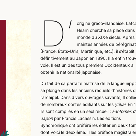
D’
origine gréco-irlandaise, Lafc
Hearn cherche sa place dans 
monde du XIXe siècle. Après
maintes années de pérégrinat
(France, États-Unis, Martinique, etc.), il s’établit
définitivement au Japon en 1890. Il a enfin trou
voie. Il est un des tous premiers Occidentaux à
obtenir la nationalité japonaise.
Du fait de sa parfaite maîtrise de la langue nippo
se plonge dans les anciens recueils d’histoires 
l’archipel. Dans divers ouvrages savants, Il colle
de nombreux contes édifiants sur les
yôkai
. En 
ils sont compilés en un seul recueil :
Fantômes d
Japon
par Francis Lacassin. Les éditions
Synchronique ont préféré les éditer en deux to
dont voici le deuxième. Il les préface magistral