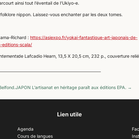
ourt ainsi tout l’éventail de l’Ukiyo-e.
folklore nippon. Laissez-vous enchanter par les deux tomes.
oyama-Richard :
https://asiexpo.fr/yokai-fantastique-art-japonais-de-
-editions-scala/
antements
de Lafcadio Hearn, 13,5 X 20,5 cm, 232 p., couverture reli
Belfond.
JAPON L’artisanat en héritage paraît aux éditions EPA.
→
Lien utile
Agenda
Fa
Cours de langues
Ins