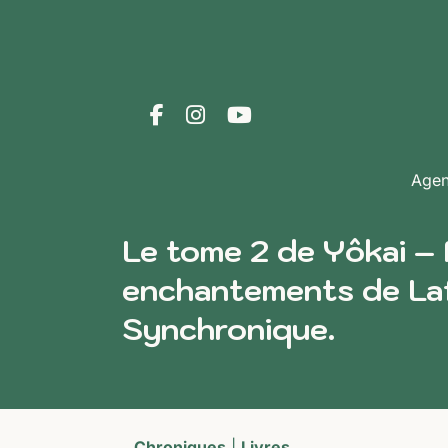
Age
Le tome 2 de Yôkai –
enchantements de Laf
Synchronique.
Chroniques
|
Livres