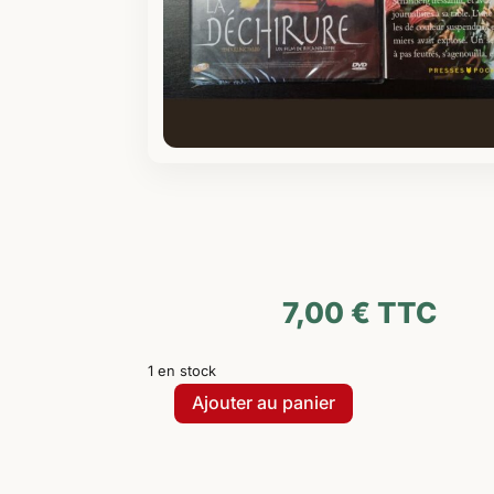
7,00
€
TTC
1 en stock
Ajouter au panier
quantité
de
PACK
La