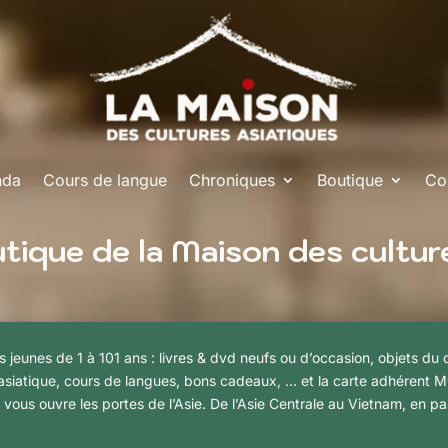
nda
Cours de langue
Chroniques
Boutique
Co
tique de la Maison des cultur
les jeunes de 1 à 101 ans : livres & dvd neufs ou d’occasion, objets du
ne asiatique, cours de langues, bons cadeaux, … et la carte adhérent
 vous ouvre les portes de l’Asie. De l’Asie Centrale au Vietnam, en pa