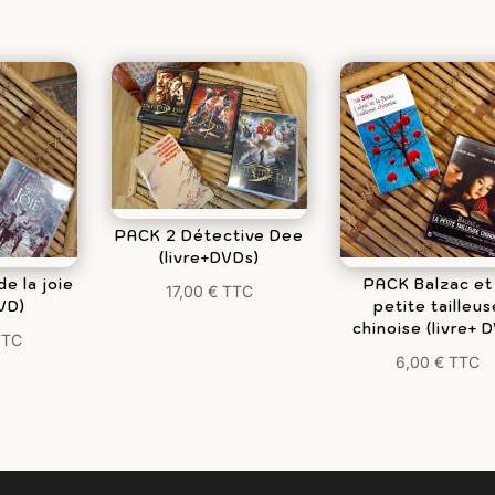
PACK 2 Détective Dee
(livre+DVDs)
de la joie
PACK Balzac et 
17,00
€
TTC
DVD)
petite tailleus
chinoise (livre+ 
TTC
6,00
€
TTC