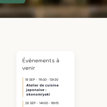
Évènements à
venir
19
SEP
11h30
13h30
-
Atelier de cuisine
japonaise :
okonomiyaki
26
SEP
14h00
16h15
-