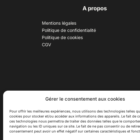
A propos
Mentions légales
Politique de confidentialité
Politique de cookies
CGV
30 B rue Dr Rebatel, 69003 Lyon
Hor
Gérer le consentement aux cookies
(adresse postale : 62 rue St
Du ma
Maximin, 69003 Lyon)
Samed
Pour offrir les meilleures expériences, nous utilisons des technologies telles qu
cookies pour stocker et/ou accéder aux informations des appareils. Le fait de c
à 100 mètres du métro D Monplaisir
Ferme
ces technologies nous permettra de traiter des données telles que le comport
Lumière, T3 Dauphiné Lacassagne,
navigation ou les ID uniques sur ce site. Le fait de ne pas consentir ou de retire
bus C16 Dr Rebatel
consentement peut avoir un effet négatif sur certaines caractéristiques et fonct