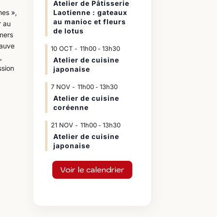
Atelier de Pâtisserie
Laotienne : gateaux
mes »,
au manioc et fleurs
r au
de lotus
mers
sauve
10
OCT
11h00
13h30
-
,
Atelier de cuisine
ssion
japonaise
7
NOV
11h00
13h30
-
Atelier de cuisine
coréenne
21
NOV
11h00
13h30
-
Atelier de cuisine
japonaise
Voir le calendrier