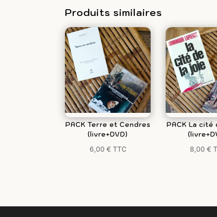
déchirure
Produits similaires
(livre+DVD)
PACK Terre et Cendres
PACK La cité 
(livre+DVD)
(livre+
6,00
€
TTC
8,00
€