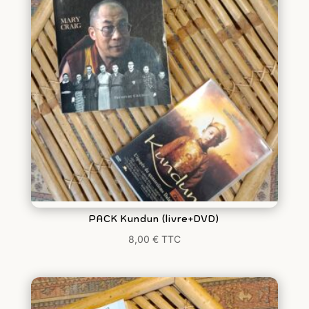
PACK Kundun (livre+DVD)
8,00
€
TTC