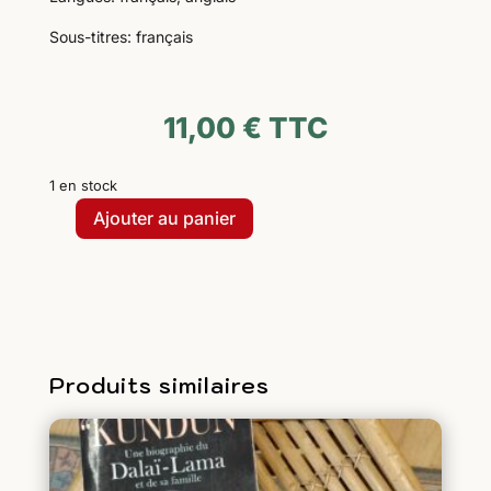
Sous-titres: français
11,00
€
TTC
1 en stock
Ajouter au panier
quantité
de
PACK
Le
dernier
empereur
Produits similaires
(livres+DVD+CD)