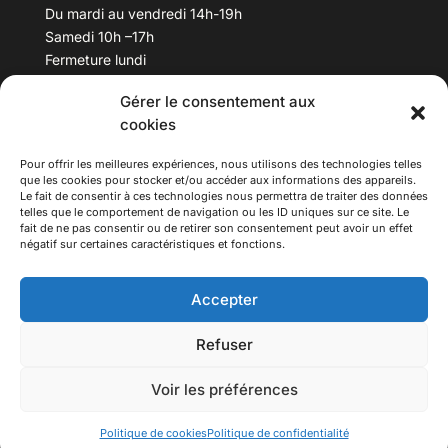
Du mardi au vendredi 14h-19h
Samedi 10h –17h
Fermeture lundi
Gérer le consentement aux
Téléphone :
04 78 53 06 40
cookies
Email :
maisondesculturesasiatiques@asiexpo.com
Pour offrir les meilleures expériences, nous utilisons des technologies telles
que les cookies pour stocker et/ou accéder aux informations des appareils.
Le fait de consentir à ces technologies nous permettra de traiter des données
telles que le comportement de navigation ou les ID uniques sur ce site. Le
fait de ne pas consentir ou de retirer son consentement peut avoir un effet
négatif sur certaines caractéristiques et fonctions.
Accepter
Refuser
© 2026 Asiexpo — Maison des Cultures Asiatiques.
Voir les préférences
Tous droits réservés.
Politique de cookies
Politique de confidentialité