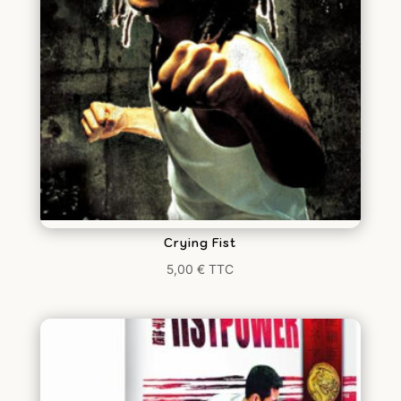
Crying Fist
5,00
€
TTC