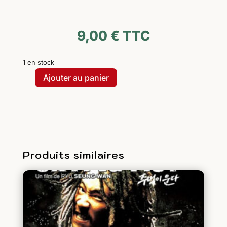
9,00
€
TTC
1 en stock
Ajouter au panier
quantité
de
The
Eye
-
La
Produits similaires
saga