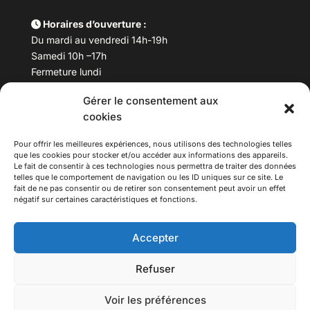
Horaires d’ouverture :
Du mardi au vendredi 14h-19h
Samedi 10h –17h
Fermeture lundi
Gérer le consentement aux
Téléphone :
04 78 53 06 40
cookies
Email :
maisondesculturesasiatiques@asiexpo.com
Pour offrir les meilleures expériences, nous utilisons des technologies telles
que les cookies pour stocker et/ou accéder aux informations des appareils.
Le fait de consentir à ces technologies nous permettra de traiter des données
telles que le comportement de navigation ou les ID uniques sur ce site. Le
fait de ne pas consentir ou de retirer son consentement peut avoir un effet
négatif sur certaines caractéristiques et fonctions.
Accepter
Refuser
© 2026 Asiexpo — Maison des Cultures Asiatiques.
Voir les préférences
Tous droits réservés.