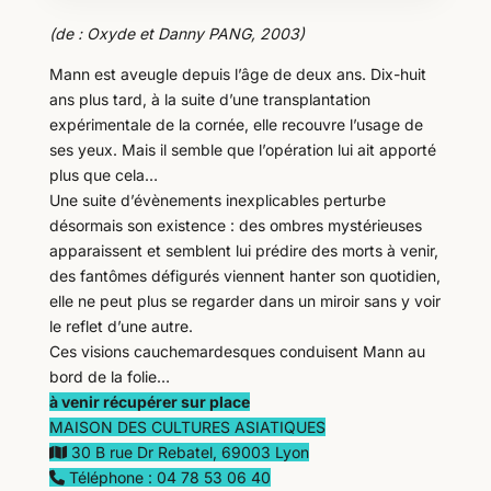
(de : Oxyde et Danny PANG, 2003)
Mann est aveugle depuis l’âge de deux ans. Dix-huit
ans plus tard, à la suite d’une transplantation
expérimentale de la cornée, elle recouvre l’usage de
ses yeux. Mais il semble que l’opération lui ait apporté
plus que cela…
Une suite d’évènements inexplicables perturbe
désormais son existence : des ombres mystérieuses
apparaissent et semblent lui prédire des morts à venir,
des fantômes défigurés viennent hanter son quotidien,
elle ne peut plus se regarder dans un miroir sans y voir
le reflet d’une autre.
Ces visions cauchemardesques conduisent Mann au
bord de la folie…
à venir récupérer sur place
MAISON DES CULTURES ASIATIQUES
30 B rue Dr Rebatel, 69003 Lyon
Téléphone : 04 78 53 06 40