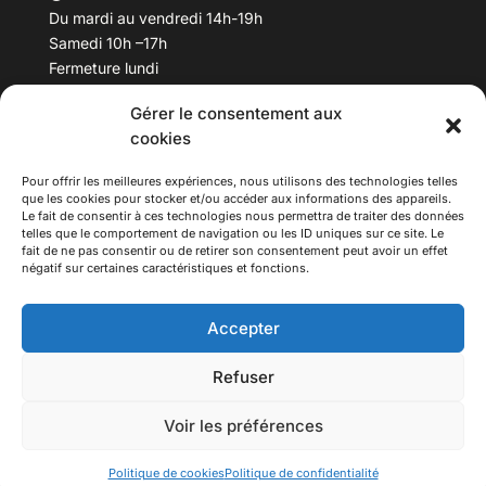
Du mardi au vendredi 14h-19h
Samedi 10h –17h
Fermeture lundi
Gérer le consentement aux
Téléphone :
04 78 53 06 40
cookies
Email :
maisondesculturesasiatiques@asiexpo.com
Pour offrir les meilleures expériences, nous utilisons des technologies telles
que les cookies pour stocker et/ou accéder aux informations des appareils.
Le fait de consentir à ces technologies nous permettra de traiter des données
telles que le comportement de navigation ou les ID uniques sur ce site. Le
fait de ne pas consentir ou de retirer son consentement peut avoir un effet
négatif sur certaines caractéristiques et fonctions.
Accepter
Refuser
© 2026 Asiexpo — Maison des Cultures Asiatiques.
Voir les préférences
Tous droits réservés.
Politique de cookies
Politique de confidentialité