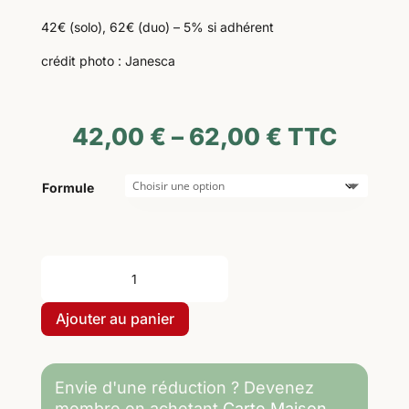
42€ (solo), 62€ (duo) – 5% si adhérent
crédit photo :
Janesca
42,00
€
–
62,00
€
TTC
Formule
quantité
de
13/02/27
Ajouter au panier
de
11h
à
Envie d'une réduction ? Devenez
13h30
membre en achetant
Carte Maison