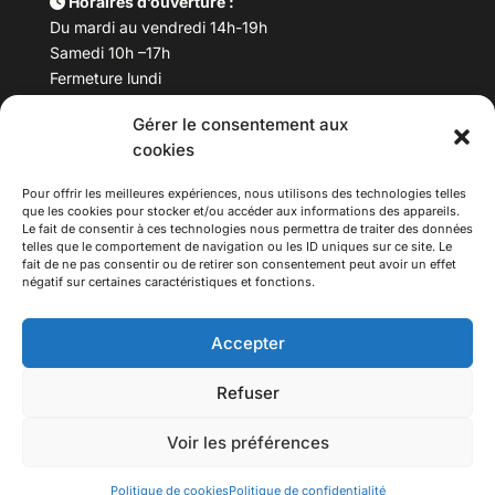
Horaires d’ouverture :
Du mardi au vendredi 14h-19h
Samedi 10h –17h
Fermeture lundi
Gérer le consentement aux
Téléphone :
04 78 53 06 40
cookies
Email :
maisondesculturesasiatiques@asiexpo.com
Pour offrir les meilleures expériences, nous utilisons des technologies telles
que les cookies pour stocker et/ou accéder aux informations des appareils.
Le fait de consentir à ces technologies nous permettra de traiter des données
telles que le comportement de navigation ou les ID uniques sur ce site. Le
fait de ne pas consentir ou de retirer son consentement peut avoir un effet
négatif sur certaines caractéristiques et fonctions.
Accepter
Refuser
© 2026 Asiexpo — Maison des Cultures Asiatiques.
Voir les préférences
Tous droits réservés.
Politique de cookies
Politique de confidentialité