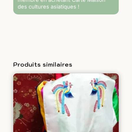
:
des cultures asiatiques
!
Fêtons
le
nouvel
an
chinois
en
confectionnant
des
raviolis
Produits similaires