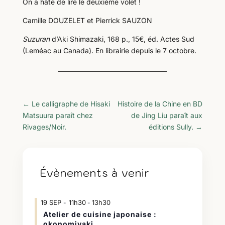
On a hâte de lire le deuxième volet !
Camille DOUZELET et Pierrick SAUZON
Suzuran
d’Aki Shimazaki, 168 p., 15€, éd. Actes Sud
(Leméac au Canada). En librairie depuis le 7 octobre.
←
Le calligraphe de Hisaki
Histoire de la Chine en BD
Matsuura paraît chez
de Jing Liu paraît aux
Rivages/Noir.
éditions Sully.
→
Évènements à venir
19
SEP
11h30
13h30
-
Atelier de cuisine japonaise :
okonomiyaki