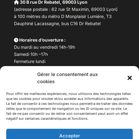
30 B rue Dr Rebatel, 69003 Lyon
(adresse postale : 62 rue St Maximin, 69003 Lyon)
à 100 mètres du métro D Monplaisir Lumière, T3
Dauphiné Lacassagne, bus C16 Dr Rebatel
Horaires d’ouverture :
Du mardi au vendredi 14h-19h
Samedi 10h –17h
Fermeture lundi
Gérer le consentement aux
Téléphone :
04 78 53 06 40
cookies
Email :
maisondesculturesasiatiques@asiexpo.com
Pour offrir les meilleures expériences, nous utilisons des technologies telles
que les cookies pour stocker et/ou accéder aux informations des appareils.
Le fait de consentir à ces technologies nous permettra de traiter des données
telles que le comportement de navigation ou les ID uniques sur ce site. Le
fait de ne pas consentir ou de retirer son consentement peut avoir un effet
négatif sur certaines caractéristiques et fonctions.
Accepter