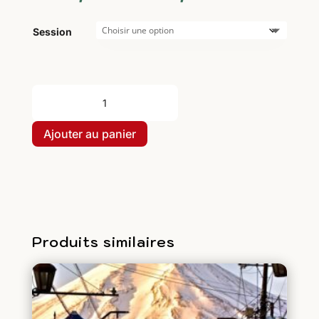
Session
quantité
de
Cours
Ajouter au panier
de
langue
coréenne
Produits similaires