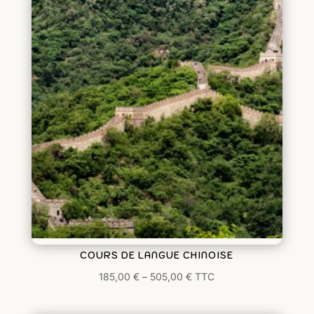
COURS DE LANGUE CHINOISE
185,00
€
–
505,00
€
TTC