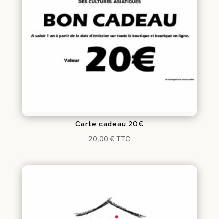
Carte cadeau 20€
20,00
€
TTC