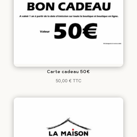
Carte cadeau 50€
50,00
€
TTC