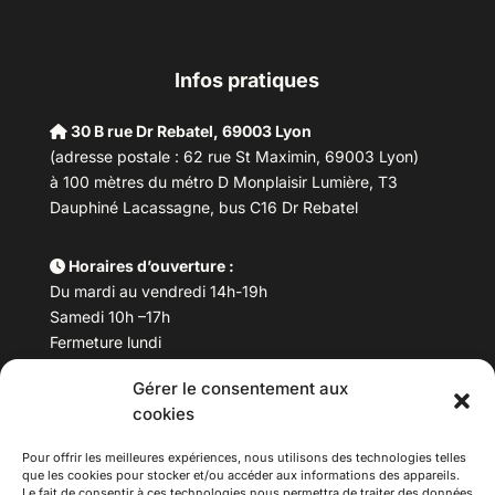
Infos pratiques
30 B rue Dr Rebatel, 69003 Lyon
(adresse postale : 62 rue St Maximin, 69003 Lyon)
à 100 mètres du métro D Monplaisir Lumière, T3
Dauphiné Lacassagne, bus C16 Dr Rebatel
Horaires d’ouverture :
Du mardi au vendredi 14h-19h
Samedi 10h –17h
Fermeture lundi
Gérer le consentement aux
Téléphone :
04 78 53 06 40
cookies
Email :
maisondesculturesasiatiques@asiexpo.com
Pour offrir les meilleures expériences, nous utilisons des technologies telles
que les cookies pour stocker et/ou accéder aux informations des appareils.
Le fait de consentir à ces technologies nous permettra de traiter des données