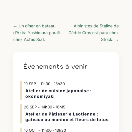
←
Un dîner en bateau
Alpinistes de Staline de
d’Akira Yoshimura paraît
Cédric Gras est paru chez
chez Actes Sud.
Stock.
→
Évènements à venir
19
SEP
11h30
13h30
-
Atelier de cuisine japonaise :
okonomiyaki
26
SEP
14h00
16h15
-
Atelier de Pâtisserie Laotienne :
gateaux au manioc et fleurs de lotus
10
OCT
11h00
13h30
-