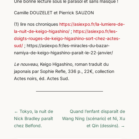
Une bonne lecture sous le parasol et sans masque !
Camille DOUZELET et Pierrick SAUZON
(1) lire nos chroniques
https://asiexpo.fr/la-lumiere-de-
la-nuit-de-keigo-higashino/
;
https://asiexpo.fr/les-
doigts-rouges-de-keigo-higashino-sort-chez-actes-
sud/
; https://asiexpo.fr/les-miracles-du-bazar-
namiya-de-keigo-higashino-parait-le-22-janvier/
Le nouveau,
Keigo Higashino, roman traduit du
japonais par Sophie Refle, 336 p., 22€, collection
Actes noirs, éd. Actes Sud.
←
Tokyo, la nuit de
Quand l’enfant disparaît de
Nick Bradley paraît
Wang Ning (scénario) et Ni, Xu
chez Belfond.
et Qin (dessins).
→