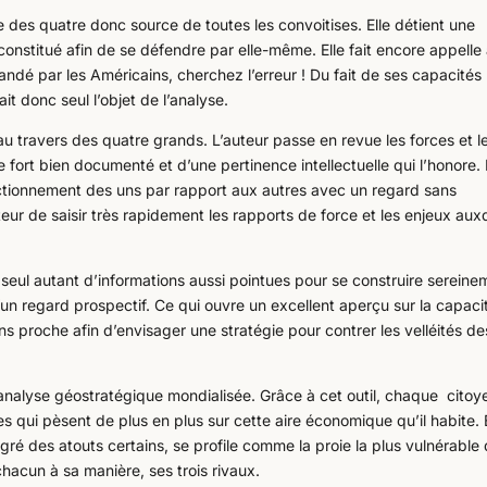
ile des quatre donc source de toutes les convoitises. Elle détient une
nstitué afin de se défendre par elle-même. Elle fait encore appelle
andé par les Américains, cherchez l’erreur ! Du fait de ses capacités
t donc seul l’objet de l’analyse.
au travers des quatre grands. L’auteur passe en revue les forces et l
ort bien documenté et d’une pertinence intellectuelle qui l’honore. 
onctionnement des uns par rapport aux autres avec un regard sans
ur de saisir très rapidement les rapports de force et les enjeux aux
 seul autant d’informations aussi pointues pour se construire sereine
d’un regard prospectif. Ce qui ouvre un excellent aperçu sur la capaci
s proche afin d’envisager une stratégie pour contrer les velléités de
’analyse géostratégique mondialisée. Grâce à cet outil, chaque citoy
qui pèsent de plus en plus sur cette aire économique qu’il habite. 
lgré des atouts certains, se profile comme la proie la plus vulnérable
chacun à sa manière, ses trois rivaux.