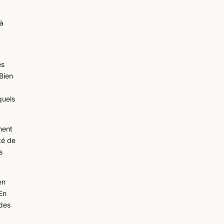
 à
es
Bien
quels
ment
té de
s
en
En
 des