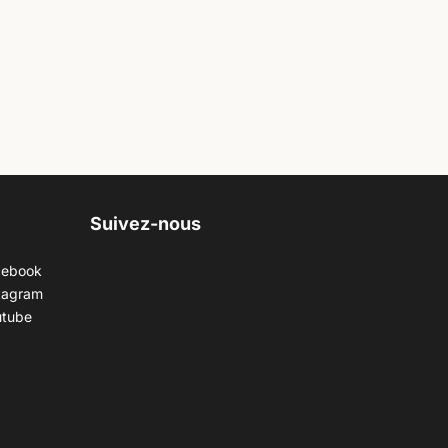
Suivez-nous
cebook
tagram
utube