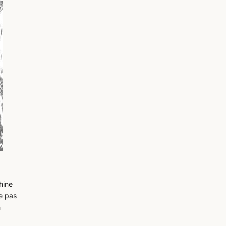
hine
re pas
n