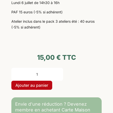
Lundi 6 juillet de 14h30 à 16h
PAF 15 euros (-5% si adhérent)
Atelier inclus dans le pack 3 ateliers été : 40 euros
(-5% si adhérent)
15,00
€
TTC
quantité
de
06-
Ajouter au panier
07-
2026
de
Envie d'une réduction ? Devenez
14h30
membre en achetant
Carte Maison
à