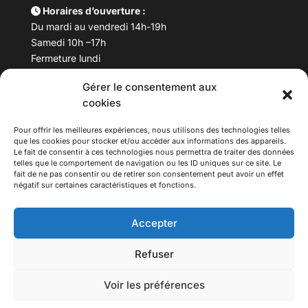
Horaires d’ouverture :
Du mardi au vendredi 14h-19h
Samedi 10h –17h
Fermeture lundi
Gérer le consentement aux
Téléphone :
04 78 53 06 40
cookies
Email :
maisondesculturesasiatiques@asiexpo.com
Pour offrir les meilleures expériences, nous utilisons des technologies telles
que les cookies pour stocker et/ou accéder aux informations des appareils.
Le fait de consentir à ces technologies nous permettra de traiter des données
telles que le comportement de navigation ou les ID uniques sur ce site. Le
fait de ne pas consentir ou de retirer son consentement peut avoir un effet
négatif sur certaines caractéristiques et fonctions.
Accepter
Refuser
© 2026 Asiexpo — Maison des Cultures Asiatiques.
Voir les préférences
Tous droits réservés.