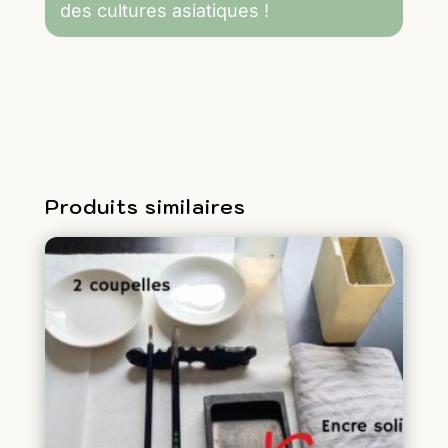
des cultures asiatiques
!
16h-
Initiation
à
la
calligraphie
japonaise
Produits similaires