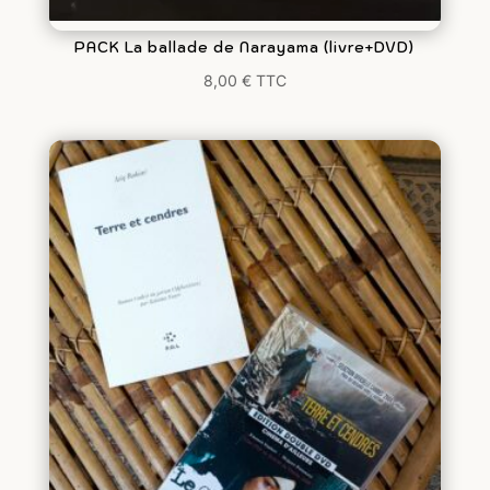
PACK La ballade de Narayama (livre+DVD)
8,00
€
TTC