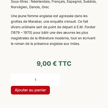
Sous-titres : Néerlandais, Français, Espagnol, Suédois,
Norvégien, Danois, Grec
Une jeune femme anglaise est agressée dans les
grottes de Marabar, une enquête s’ensuit. Ce fait
divers ordinaire sert de point de départ à E.M. Forster
(1879 – 1970) pour bâtir une des œuvres les plus
magistrales de la littérature moderne, tout en écrivant
le roman de la présence anglaise aux Indes.
9,00
€
TTC
quantité
de
PACK
Ajouter au panier
Route
des
Indes