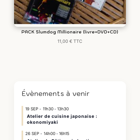
PACK Slumdog Millionaire (livre+DVD+CD)
11,00
€
TTC
Évènements à venir
19
SEP
11h30
13h30
-
Atelier de cuisine japonaise :
okonomiyaki
26
SEP
14h00
16h15
-