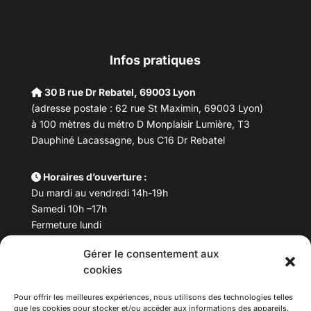
Infos pratiques
30 B rue Dr Rebatel, 69003 Lyon
(adresse postale : 62 rue St Maximin, 69003 Lyon)
à 100 mètres du métro D Monplaisir Lumière, T3
Dauphiné Lacassagne, bus C16 Dr Rebatel
Horaires d’ouverture :
Du mardi au vendredi 14h-19h
Samedi 10h –17h
Fermeture lundi
Gérer le consentement aux
Téléphone :
04 78 53 06 40
cookies
Email :
maisondesculturesasiatiques@asiexpo.com
Pour offrir les meilleures expériences, nous utilisons des technologies telles
que les cookies pour stocker et/ou accéder aux informations des appareils.