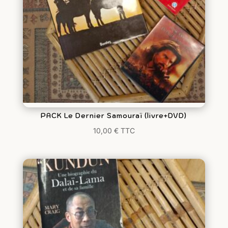
PACK Le Dernier Samouraï (livre+DVD)
10,00
€
TTC