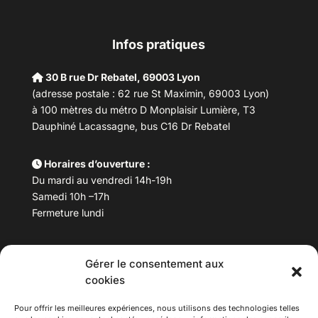
Infos pratiques
30 B rue Dr Rebatel, 69003 Lyon
(adresse postale : 62 rue St Maximin, 69003 Lyon)
à 100 mètres du métro D Monplaisir Lumière, T3
Dauphiné Lacassagne, bus C16 Dr Rebatel
Horaires d’ouverture :
Du mardi au vendredi 14h-19h
Samedi 10h –17h
Fermeture lundi
Téléphone :
04 78 53 06 40
Gérer le consentement aux
Email :
maisondesculturesasiatiques@asiexpo.com
cookies
Pour offrir les meilleures expériences, nous utilisons des technologies telles