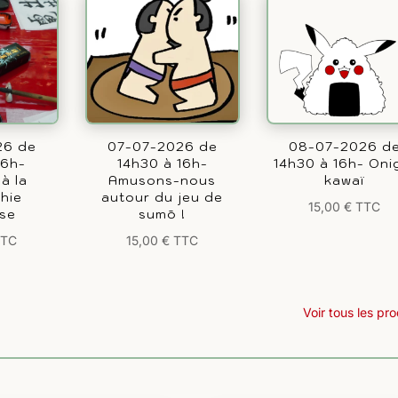
26 de
07-07-2026 de
08-07-2026 d
16h-
14h30 à 16h-
14h30 à 16h- Onig
 à la
Amusons-nous
kawaï
phie
autour du jeu de
15,00
€
TTC
ise
sumō !
TTC
15,00
€
TTC
Voir tous les pro