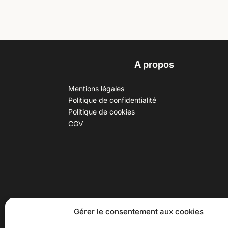
A propos
Mentions légales
Politique de confidentialité
Politique de cookies
CGV
30 B rue Dr Rebatel, 69003 Lyon
Hor
Gérer le consentement aux cookies
(adresse postale : 62 rue St
Du ma