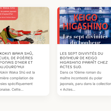
 KOKIN WAKA SHÛ,
LES SEPT DIVINITÉS DU
CUEIL DE POÈMES
BONHEUR DE KEIGO
PONAIS D’HIER ET
HIGASHINO PARAÎT CHEZ
AUJOURD’HUI
ACTES SUD.
Kokin Waka Shû est la
Dans ce 10ème roman du
mière compilation de
maître incontesté du polar
sies spécifiquement
japonais, paru dans la collectio
onaise. Cette...
« Actes...