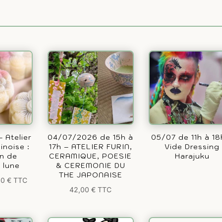
 Atelier
04/07/2026 de 15h à
05/07 de 11h à 18
inoise :
17h – ATELIER FURIN,
Vide Dressing
on de
CERAMIQUE, POESIE
Harajuku
 lune
& CEREMONIE DU
THE JAPONAISE
00
€
TTC
42,00
€
TTC