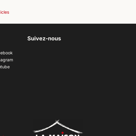
ticles
Suivez-nous
cebook
tagram
utube