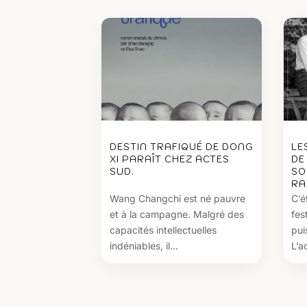
DESTIN TRAFIQUÉ DE DONG
LE
XI PARAÎT CHEZ ACTES
DE
SUD.
SO
RA
Wang Changchi est né pauvre
C’é
et à la campagne. Malgré des
fes
capacités intellectuelles
pui
indéniables, il...
L’ac