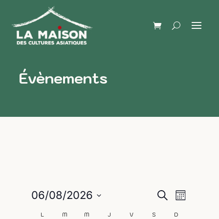
Évènements
Naviga
Recherch
06/08/2026
Recherche
Mois
de
Sélectionnez
et
L
M
M
J
V
S
D