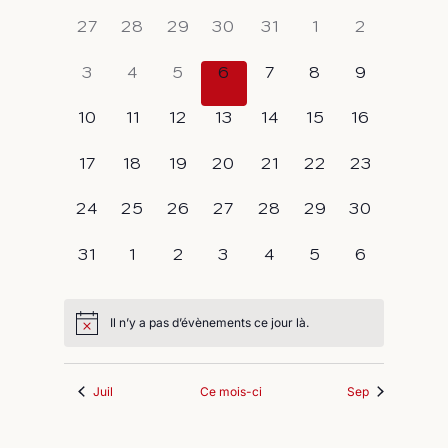
Calendrier
une
vues
navigati
0
0
0
0
0
0
0
date.
27
28
29
30
31
1
2
de
Évène
évènement,
évènement,
évènement,
évènement,
évènement,
évènement,
évènement
de
Évènements
0
0
0
0
0
0
0
3
4
5
6
7
8
9
vues
évènement,
évènement,
évènement,
évènement,
évènement,
évènement,
évènement
0
0
0
0
0
0
0
10
11
12
13
14
15
16
Évèneme
évènement,
évènement,
évènement,
évènement,
évènement,
évènement,
évènement
0
0
0
0
0
0
0
17
18
19
20
21
22
23
évènement,
évènement,
évènement,
évènement,
évènement,
évènement,
évènement
0
0
0
0
0
0
0
24
25
26
27
28
29
30
évènement,
évènement,
évènement,
évènement,
évènement,
évènement,
évènement
0
0
0
0
0
0
0
31
1
2
3
4
5
6
évènement,
évènement,
évènement,
évènement,
évènement,
évènement,
évènement
Il n’y a pas d’évènements ce jour là.
Juil
Ce mois-ci
Sep