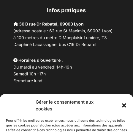
Infos pratiques
30 B rue Dr Rebatel, 69003 Lyon
(adresse postale : 62 rue St Maximin, 69003 Lyon)
à 100 mètres du métro D Monplaisir Lumière, T3
Dauphiné Lacassagne, bus C16 Dr Rebatel
Horaires d’ouverture :
Du mardi au vendredi 14h-19h
Samedi 10h –17h
Fermeture lundi
Téléphone :
04 78 53 06 40
Gérer le consentement aux
Email :
maisondesculturesasiatiques@asiexpo.com
cookies
Pour offrir les meilleures expériences, nous utilisons des technologies telles
que les cookies pour stocker et/ou accéder aux informations des appareils.
Le fait de consentir à ces technologies nous permettra de traiter des données