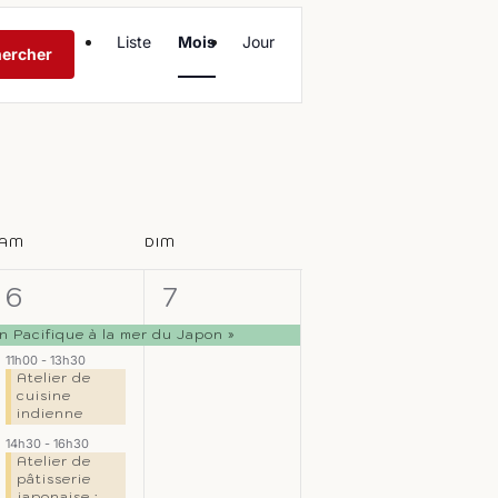
Navigation
Liste
Mois
Jour
de
ercher
vues
Évènement
AM
DIM
3
1
6
7
,
évènements,
évènement,
 Pacifique à la mer du Japon »
11h00
-
13h30
Atelier de
cuisine
indienne
14h30
-
16h30
Atelier de
pâtisserie
japonaise :