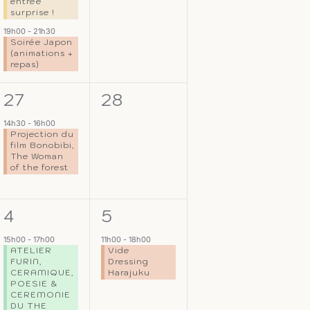
entrée
surprise !
19h00
-
21h30
Soirée Japon
(animations +
repas)
1
0
27
28
,
évènement,
évènement,
14h30
-
16h00
Projection du
film Bonobibi,
The Woman
of the forest
1
1
4
5
s,
évènement,
évènement,
15h00
-
17h00
11h00
-
18h00
ATELIER
Vide
FURIN,
Dressing
CERAMIQUE,
Harajuku
POESIE &
CEREMONIE
DU THE