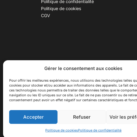
Politique de confidentialité
Politique de cookies
CGV
30 B rue Dr Rebatel, 69003 Lyon
Hor
Gérer le consentement aux cookies
(adresse postale : 62 rue St
Du ma
Maximin, 69003 Lyon)
Samed
Pour offrir les meilleures expériences, nous utilisons des technologies telles qu
cookies pour stocker et/ou accéder aux informations des appareils. Le fait de c
à 100 mètres du métro D Monplaisir
Ferme
ces technologies nous permettra de traiter des données telles que le comport
Lumière, T3 Dauphiné Lacassagne,
navigation ou les ID uniques sur ce site. Le fait de ne pas consentir ou de retire
bus C16 Dr Rebatel
consentement peut avoir un effet négatif sur certaines caractéristiques et fonct
Accepter
Refuser
Voir les pré
© 2026 Asiexpo — Maison des Cultures Asiatiqu
Politique de cookies
Politique de confidentialité