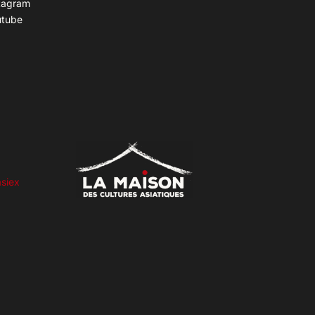
tagram
utube
siex