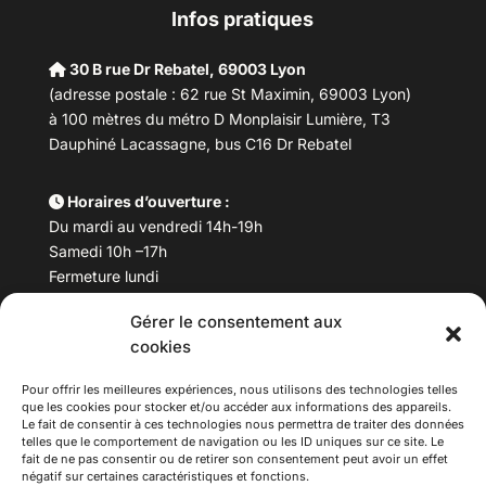
Infos pratiques
30 B rue Dr Rebatel, 69003 Lyon
(adresse postale : 62 rue St Maximin, 69003 Lyon)
à 100 mètres du métro D Monplaisir Lumière, T3
Dauphiné Lacassagne, bus C16 Dr Rebatel
Horaires d’ouverture :
Du mardi au vendredi 14h-19h
Samedi 10h –17h
Fermeture lundi
Gérer le consentement aux
Téléphone :
04 78 53 06 40
cookies
Email :
maisondesculturesasiatiques@asiexpo.com
Pour offrir les meilleures expériences, nous utilisons des technologies telles
que les cookies pour stocker et/ou accéder aux informations des appareils.
Le fait de consentir à ces technologies nous permettra de traiter des données
telles que le comportement de navigation ou les ID uniques sur ce site. Le
fait de ne pas consentir ou de retirer son consentement peut avoir un effet
négatif sur certaines caractéristiques et fonctions.