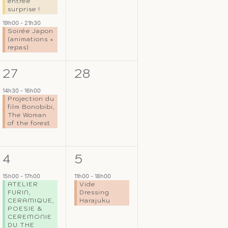
entrée
surprise !
19h00
-
21h30
Soirée Japon
(animations +
repas)
1
0
27
28
,
évènement,
évènement,
14h30
-
16h00
Projection du
film Bonobibi,
The Woman
of the forest
1
1
4
5
s,
évènement,
évènement,
15h00
-
17h00
11h00
-
18h00
ATELIER
Vide
FURIN,
Dressing
CERAMIQUE,
Harajuku
POESIE &
CEREMONIE
DU THE