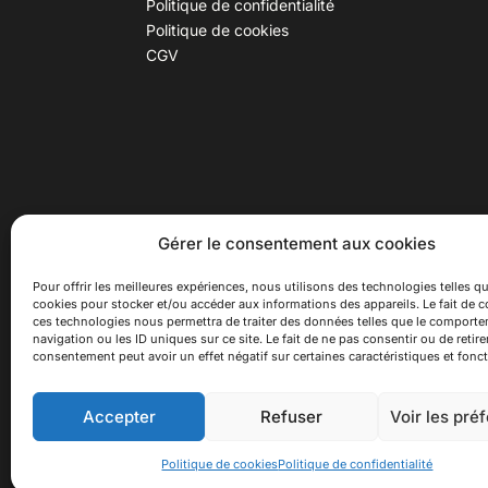
Politique de confidentialité
Politique de cookies
CGV
30 B rue Dr Rebatel, 69003 Lyon
Hor
Gérer le consentement aux cookies
(adresse postale : 62 rue St
Du ma
Maximin, 69003 Lyon)
Samed
Pour offrir les meilleures expériences, nous utilisons des technologies telles qu
cookies pour stocker et/ou accéder aux informations des appareils. Le fait de c
à 100 mètres du métro D Monplaisir
Ferme
ces technologies nous permettra de traiter des données telles que le comport
Lumière, T3 Dauphiné Lacassagne,
navigation ou les ID uniques sur ce site. Le fait de ne pas consentir ou de retire
bus C16 Dr Rebatel
consentement peut avoir un effet négatif sur certaines caractéristiques et fonct
Accepter
Refuser
Voir les pré
© 2026 Asiexpo — Maison des Cultures Asiatiqu
Politique de cookies
Politique de confidentialité