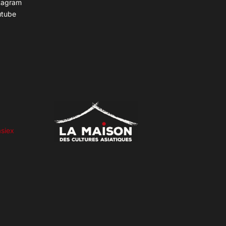
tagram
utube
siex