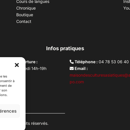
Cours de langues
Ins
Chronique
Yo
Boutique
Contact
Infos pratiques
aires d’ouverture :
Téléphone :
04 78 53 06 40
rdi au vendredi 14h-19h
Email :
i 10h –17h
maisondesculturesasiatiques@a
e les
onsentir à
ture lundi
po.com
ement de
r son
ions.
férences
es. Tous droits réservés.