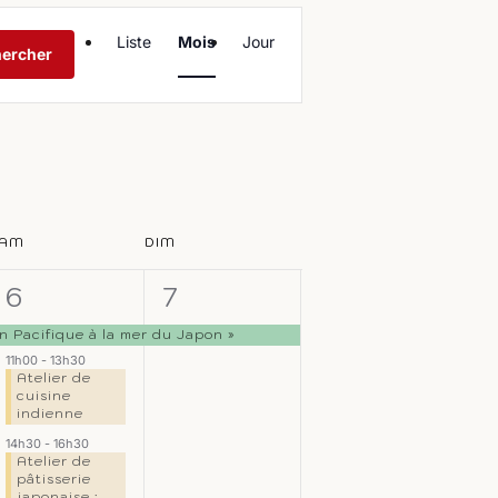
Navigation
Liste
Mois
Jour
de
ercher
vues
Évènement
AM
DIM
3
1
6
7
,
évènements,
évènement,
 Pacifique à la mer du Japon »
11h00
-
13h30
Atelier de
cuisine
indienne
14h30
-
16h30
Atelier de
pâtisserie
japonaise :