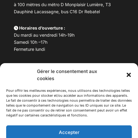
à 100 mètres du métro D Monplaisir Lumière, T3
Dauphiné Lacassagne, bus C16 Dr Rebatel
Horaires d’ouverture :
Du mardi au vendredi 14h-19h
Samedi 10h –17h
Fermeture lundi
Téléphone :
04 78 53 06 40
Gérer le consentement aux
Email :
maisondesculturesasiatiques@asiexpo.com
cookies
Pour offrir les meilleures expériences, nous utilisons des technologies telles
que les cookies pour stocker et/ou accéder aux informations des appareils.
Le fait de consentir à ces technologies nous permettra de traiter des données
telles que le comportement de navigation ou les ID uniques sur ce site. Le
fait de ne pas consentir ou de retirer son consentement peut avoir un effet
négatif sur certaines caractéristiques et fonctions.
Accepter