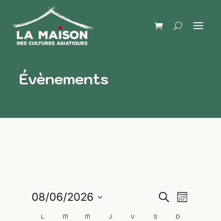
Évènements
Naviga
Recherch
08/06/2026
Recherche
Mois
de
Sélectionnez
et
L
M
M
J
V
S
D