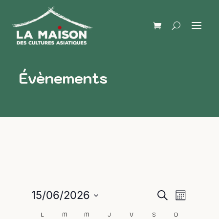
Évènements
Naviga
Recherch
15/06/2026
Recherche
Mois
de
Sélectionnez
et
L
M
M
J
V
S
D