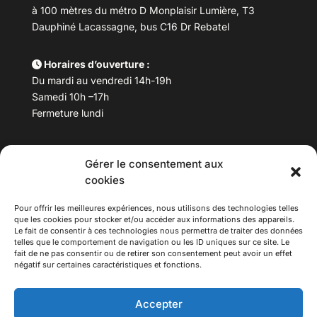
à 100 mètres du métro D Monplaisir Lumière, T3
Dauphiné Lacassagne, bus C16 Dr Rebatel
Horaires d’ouverture :
Du mardi au vendredi 14h-19h
Samedi 10h –17h
Fermeture lundi
Téléphone :
04 78 53 06 40
Gérer le consentement aux
Email :
maisondesculturesasiatiques@asiexpo.com
cookies
Pour offrir les meilleures expériences, nous utilisons des technologies telles
que les cookies pour stocker et/ou accéder aux informations des appareils.
Le fait de consentir à ces technologies nous permettra de traiter des données
telles que le comportement de navigation ou les ID uniques sur ce site. Le
fait de ne pas consentir ou de retirer son consentement peut avoir un effet
négatif sur certaines caractéristiques et fonctions.
Accepter