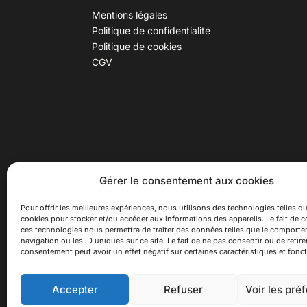
Mentions légales
Politique de confidentialité
Politique de cookies
CGV
30 B rue Dr Rebatel, 69003 Lyon
Hor
Gérer le consentement aux cookies
(adresse postale : 62 rue St
Du ma
Maximin, 69003 Lyon)
Samed
Pour offrir les meilleures expériences, nous utilisons des technologies telles qu
cookies pour stocker et/ou accéder aux informations des appareils. Le fait de c
à 100 mètres du métro D Monplaisir
Ferme
ces technologies nous permettra de traiter des données telles que le comport
Lumière, T3 Dauphiné Lacassagne,
navigation ou les ID uniques sur ce site. Le fait de ne pas consentir ou de retire
bus C16 Dr Rebatel
consentement peut avoir un effet négatif sur certaines caractéristiques et fonct
Accepter
Refuser
Voir les pré