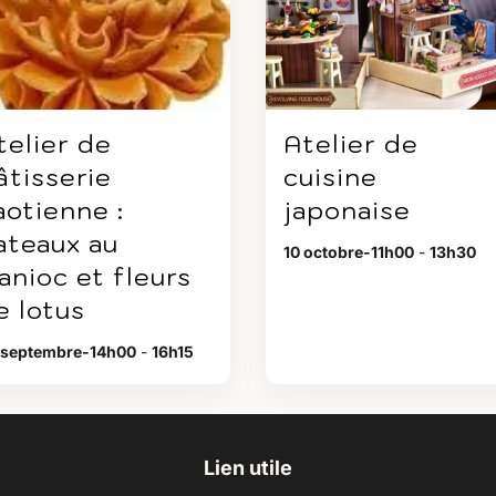
telier de
Atelier de
âtisserie
cuisine
aotienne :
japonaise
ateaux au
10 octobre-11h00
-
13h30
anioc et fleurs
e lotus
 septembre-14h00
-
16h15
Lien utile