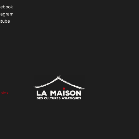
cebook
tagram
utube
siex