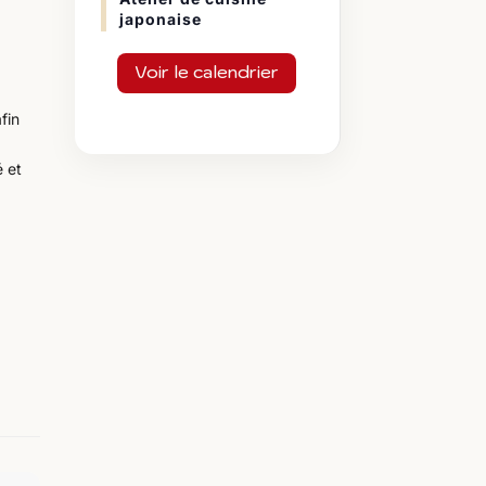
japonaise
a
Voir le calendrier
fin
é et