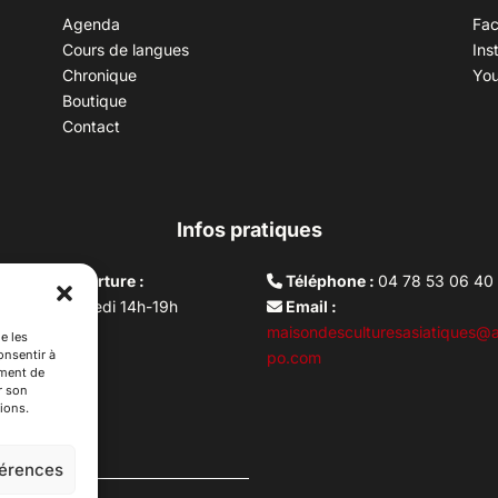
Agenda
Fa
Cours de langues
Ins
Chronique
Yo
Boutique
Contact
Infos pratiques
aires d’ouverture :
Téléphone :
04 78 53 06 40
rdi au vendredi 14h-19h
Email :
i 10h –17h
maisondesculturesasiatiques@a
e les
onsentir à
ture lundi
po.com
ement de
r son
ions.
férences