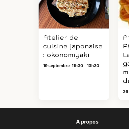
Atelier de
A
cuisine japonaise
P
: okonomiyaki
L
g
19 septembre-11h30
-
13h30
m
d
26
A propos