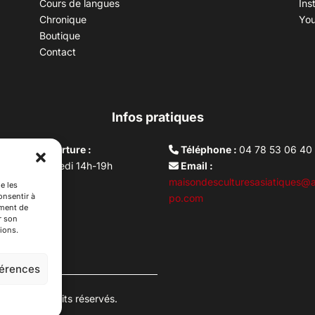
Cours de langues
Ins
Chronique
Yo
Boutique
Contact
Infos pratiques
aires d’ouverture :
Téléphone :
04 78 53 06 40
rdi au vendredi 14h-19h
Email :
i 10h –17h
maisondesculturesasiatiques@a
e les
onsentir à
ture lundi
po.com
ement de
r son
ions.
férences
es. Tous droits réservés.