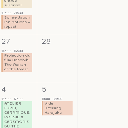
entrée
surprise !
19h00
-
21h30
Soirée Japon
(animations +
repas)
1
0
27
28
,
évènement,
évènement,
14h30
-
16h00
Projection du
film Bonobibi,
The Woman
of the forest
1
1
4
5
s,
évènement,
évènement,
15h00
-
17h00
11h00
-
18h00
ATELIER
Vide
FURIN,
Dressing
CERAMIQUE,
Harajuku
POESIE &
CEREMONIE
DU THE