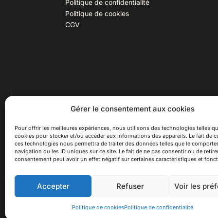
Politique de confidentialité
Politique de cookies
CGV
30 B rue Dr Rebatel, 69003 Lyon
Hor
Gérer le consentement aux cookies
(adresse postale : 62 rue St
Du ma
Maximin, 69003 Lyon)
Samed
Pour offrir les meilleures expériences, nous utilisons des technologies telles qu
cookies pour stocker et/ou accéder aux informations des appareils. Le fait de c
à 100 mètres du métro D Monplaisir
Ferme
ces technologies nous permettra de traiter des données telles que le comport
Lumière, T3 Dauphiné Lacassagne,
navigation ou les ID uniques sur ce site. Le fait de ne pas consentir ou de retire
bus C16 Dr Rebatel
consentement peut avoir un effet négatif sur certaines caractéristiques et fonct
Accepter
Refuser
Voir les pré
© 2026 Asiexpo — Maison des Cultures Asiatiqu
Politique de cookies
Politique de confidentialité