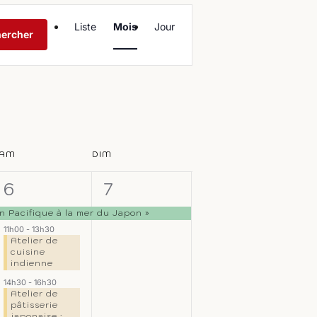
Navigation
Liste
Mois
Jour
de
ercher
vues
Évènement
AM
DIM
3
1
6
7
,
évènements,
évènement,
 Pacifique à la mer du Japon »
11h00
-
13h30
Atelier de
cuisine
indienne
14h30
-
16h30
Atelier de
pâtisserie
japonaise :