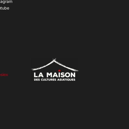
tagram
utube
siex