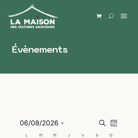
Évènements
Naviga
Recherch
06/08/2026
Recherche
Mois
de
Sélectionnez
et
L
M
M
J
V
S
D