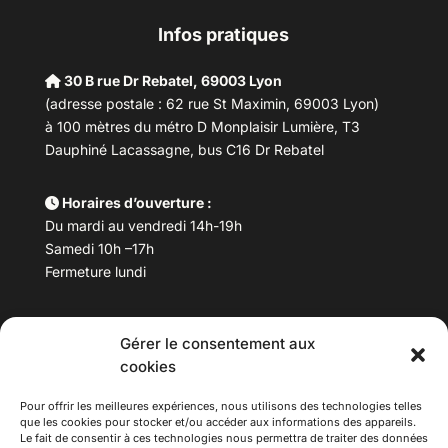
Infos pratiques
30 B rue Dr Rebatel, 69003 Lyon
(adresse postale : 62 rue St Maximin, 69003 Lyon)
à 100 mètres du métro D Monplaisir Lumière, T3
Dauphiné Lacassagne, bus C16 Dr Rebatel
Horaires d’ouverture :
Du mardi au vendredi 14h-19h
Samedi 10h –17h
Fermeture lundi
Téléphone :
04 78 53 06 40
Gérer le consentement aux
Email :
maisondesculturesasiatiques@asiexpo.com
cookies
Pour offrir les meilleures expériences, nous utilisons des technologies telles
que les cookies pour stocker et/ou accéder aux informations des appareils.
Le fait de consentir à ces technologies nous permettra de traiter des données