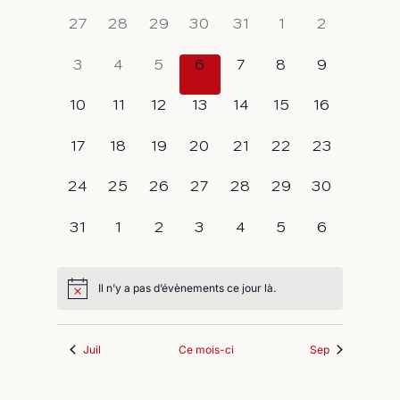
Calendrier
une
vues
navigati
0
0
0
0
0
0
0
date.
27
28
29
30
31
1
2
de
Évène
évènement,
évènement,
évènement,
évènement,
évènement,
évènement,
évènement
de
Évènements
0
0
0
0
0
0
0
3
4
5
6
7
8
9
vues
évènement,
évènement,
évènement,
évènement,
évènement,
évènement,
évènement
0
0
0
0
0
0
0
10
11
12
13
14
15
16
Évèneme
évènement,
évènement,
évènement,
évènement,
évènement,
évènement,
évènement
0
0
0
0
0
0
0
17
18
19
20
21
22
23
évènement,
évènement,
évènement,
évènement,
évènement,
évènement,
évènement
0
0
0
0
0
0
0
24
25
26
27
28
29
30
évènement,
évènement,
évènement,
évènement,
évènement,
évènement,
évènement
0
0
0
0
0
0
0
31
1
2
3
4
5
6
évènement,
évènement,
évènement,
évènement,
évènement,
évènement,
évènement
Il n’y a pas d’évènements ce jour là.
Juil
Ce mois-ci
Sep