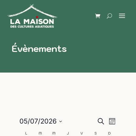
Évènements
Naviga
Recherch
05/07/2026
Recherche
Mois
de
Sélectionnez
et
L
M
M
J
V
S
D