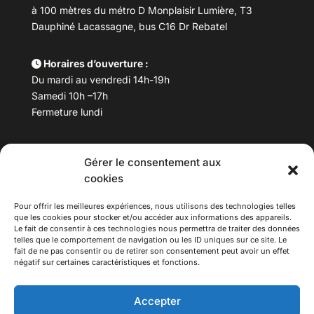
à 100 mètres du métro D Monplaisir Lumière, T3
Dauphiné Lacassagne, bus C16 Dr Rebatel
Horaires d’ouverture :
Du mardi au vendredi 14h-19h
Samedi 10h –17h
Fermeture lundi
Téléphone :
04 78 53 06 40
Gérer le consentement aux
Email :
maisondesculturesasiatiques@asiexpo.com
cookies
Pour offrir les meilleures expériences, nous utilisons des technologies telles
que les cookies pour stocker et/ou accéder aux informations des appareils.
Le fait de consentir à ces technologies nous permettra de traiter des données
telles que le comportement de navigation ou les ID uniques sur ce site. Le
fait de ne pas consentir ou de retirer son consentement peut avoir un effet
négatif sur certaines caractéristiques et fonctions.
Accepter