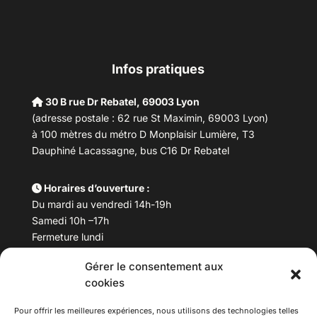
Infos pratiques
30 B rue Dr Rebatel, 69003 Lyon
(adresse postale : 62 rue St Maximin, 69003 Lyon)
à 100 mètres du métro D Monplaisir Lumière, T3
Dauphiné Lacassagne, bus C16 Dr Rebatel
Horaires d’ouverture :
Du mardi au vendredi 14h-19h
Samedi 10h –17h
Fermeture lundi
Gérer le consentement aux
Téléphone :
04 78 53 06 40
cookies
Email :
maisondesculturesasiatiques@asiexpo.com
Pour offrir les meilleures expériences, nous utilisons des technologies telles