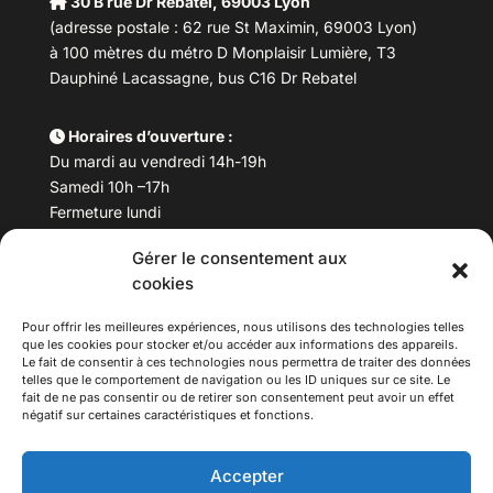
30 B rue Dr Rebatel, 69003 Lyon
(adresse postale : 62 rue St Maximin, 69003 Lyon)
à 100 mètres du métro D Monplaisir Lumière, T3
Dauphiné Lacassagne, bus C16 Dr Rebatel
Horaires d’ouverture :
Du mardi au vendredi 14h-19h
Samedi 10h –17h
Fermeture lundi
Gérer le consentement aux
Téléphone :
04 78 53 06 40
cookies
Email :
maisondesculturesasiatiques@asiexpo.com
Pour offrir les meilleures expériences, nous utilisons des technologies telles
que les cookies pour stocker et/ou accéder aux informations des appareils.
Le fait de consentir à ces technologies nous permettra de traiter des données
telles que le comportement de navigation ou les ID uniques sur ce site. Le
fait de ne pas consentir ou de retirer son consentement peut avoir un effet
négatif sur certaines caractéristiques et fonctions.
Accepter