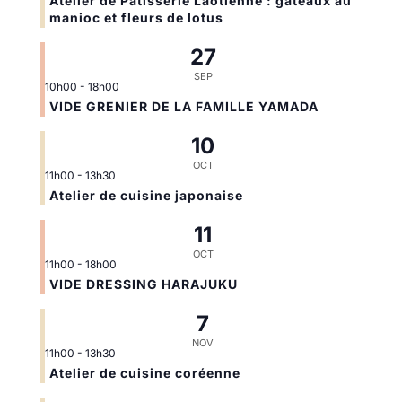
Atelier de Pâtisserie Laotienne : gateaux au
manioc et fleurs de lotus
27
SEP
10h00
-
18h00
VIDE GRENIER DE LA FAMILLE YAMADA
10
OCT
11h00
-
13h30
Atelier de cuisine japonaise
11
OCT
11h00
-
18h00
VIDE DRESSING HARAJUKU
7
NOV
11h00
-
13h30
Atelier de cuisine coréenne