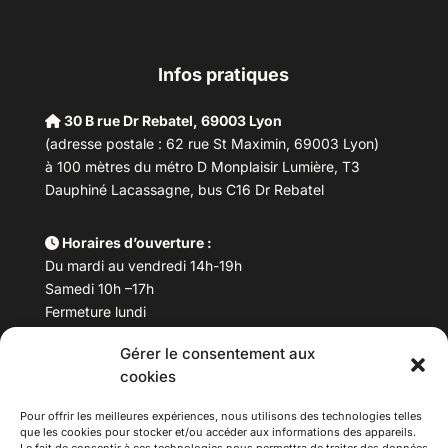
Infos pratiques
30 B rue Dr Rebatel, 69003 Lyon
(adresse postale : 62 rue St Maximin, 69003 Lyon)
à 100 mètres du métro D Monplaisir Lumière, T3
Dauphiné Lacassagne, bus C16 Dr Rebatel
Horaires d’ouverture :
Du mardi au vendredi 14h-19h
Samedi 10h –17h
Fermeture lundi
Gérer le consentement aux
Téléphone :
04 78 53 06 40
cookies
Email :
maisondesculturesasiatiques@asiexpo.com
Pour offrir les meilleures expériences, nous utilisons des technologies telles
que les cookies pour stocker et/ou accéder aux informations des appareils.