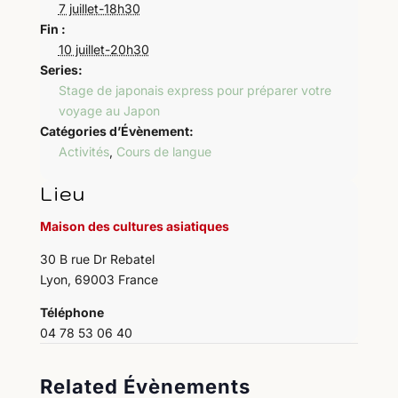
7 juillet-18h30
Fin :
10 juillet-20h30
Series:
Stage de japonais express pour préparer votre
voyage au Japon
Catégories d’Évènement:
Activités
,
Cours de langue
Lieu
Maison des cultures asiatiques
30 B rue Dr Rebatel
Lyon
,
69003
France
Téléphone
04 78 53 06 40
Related Évènements