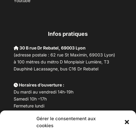
Youtube
Infos pratiques
30 B rue Dr Rebatel, 69003 Lyon
(adresse postale : 62 rue St Maximin, 69003 Lyon)
à 100 mètres du métro D Monplaisir Lumière, T3
Dauphiné Lacassagne, bus C16 Dr Rebatel
Horaires d’ouverture :
Du mardi au vendredi 14h-19h
Samedi 10h –17h
Fermeture lundi
Gérer le consentement aux
Téléphone :
04 78 53 06 40
cookies
Email :
maisondesculturesasiatiques@asiexpo.com