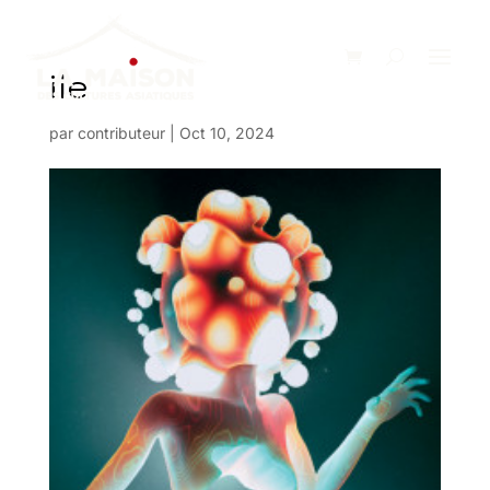
ile
par
contributeur
|
Oct 10, 2024