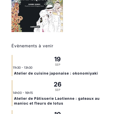
Évènements à venir
19
SEP
11h30
-
13h30
Atelier de cuisine japonaise : okonomiyaki
26
SEP
14h00
-
16h15
Atelier de Pâtisserie Laotienne : gateaux au
manioc et fleurs de lotus